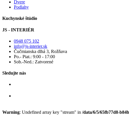
Dvere
Podlahy
Kuchynské štúdio
JS - INTERIÉR
0948 075 102
info@js-interier.sk
Čučmianska dlhá 3, Rožňava
Po.- Piat.: 9:00 - 17:00
Sob.-Ned.: Zatvorené
Sledujte nás
Warning
: Undefined array key "stream" in
/data/6/5/65fb77d8-b84b