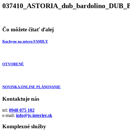
037410_ASTORIA_dub_bardolino_DUB
Čo môžete čítať ďalej
Kuchyne na mieru FAMILY
OTVORENÉ
NOVINKA ONLINE PLÁNOVANIE
Kontaktuje nás
tel:
0948 075 102
e-mail:
info@js-interier.sk
Komplexné služby