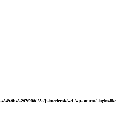
-4849-9b48-297f0ff8d85e/js-interier.sk/web/wp-content/plugins/lik