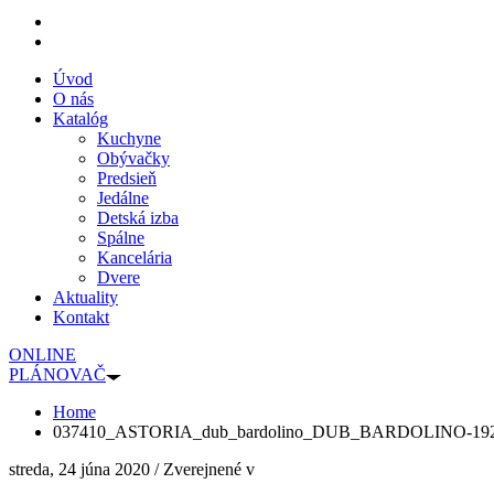
Úvod
O nás
Katalóg
Kuchyne
Obývačky
Predsieň
Jedálne
Detská izba
Spálne
Kancelária
Dvere
Aktuality
Kontakt
ONLINE
PLÁNOVAČ
Home
037410_ASTORIA_dub_bardolino_DUB_BARDOLINO-19
streda, 24 júna 2020
/
Zverejnené v