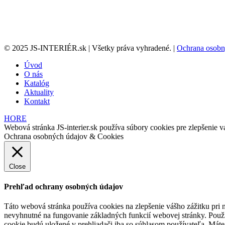
© 2025 JS-INTERIÉR.sk | Všetky práva vyhradené. |
Ochrana osobn
Úvod
O nás
Katalóg
Aktuality
Kontakt
HORE
Webová stránka JS-interier.sk používa súbory cookies pre zlepšenie va
Ochrana osobných údajov & Cookies
Close
Prehľad ochrany osobných údajov
Táto webová stránka používa cookies na zlepšenie vášho zážitku pri n
nevyhnutné na fungovanie základných funkcií webovej stránky. Použí
cookie budú uložené v prehliadači iba so súhlasom používateľa. Máte