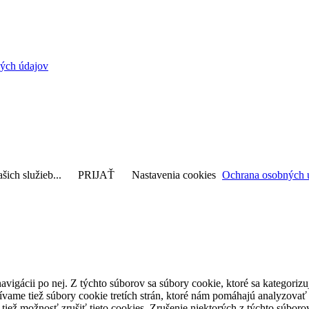
ých údajov
šich služieb...
PRIJAŤ
Nastavenia cookies
Ochrana osobných 
avigácii po nej. Z týchto súborov sa súbory cookie, ktoré sa kategorizu
vame tiež súbory cookie tretích strán, ktoré nám pomáhajú analyzovať
 tiež možnosť zrušiť tieto cookies. Zrušenie niektorých z týchto súbo