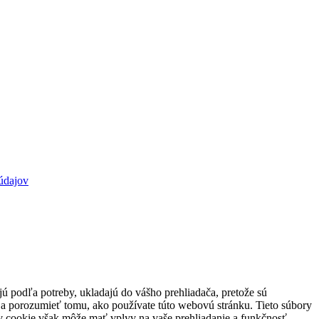
údajov
jú podľa potreby, ukladajú do vášho prehliadača, pretože sú
 a porozumieť tomu, ako používate túto webovú stránku. Tieto súbory
rov cookie však môže mať vplyv na vaše prehliadanie a funkčnosť