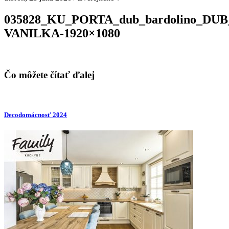
035828_KU_PORTA_dub_bardolino_DU
VANILKA-1920×1080
Čo môžete čítať ďalej
Decodomácnosť 2024