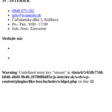
JS - INTERIÉR
0948 075 102
info@js-interier.sk
Čučmianska dlhá 3, Rožňava
Po.- Piat.: 9:00 - 17:00
Sob.-Ned.: Zatvorené
Sledujte nás
Warning
: Undefined array key "stream" in
/data/6/5/65fb77d8-
b84b-4849-9b48-297f0ff8d85e/js-interier.sk/web/wp-
content/plugins/like-box/includes/widget.php
on line
32