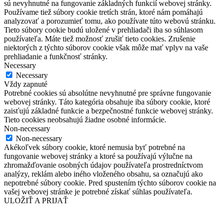
sú nevyhnutné na fungovanie základných funkcií webovej stránky.
Používame tiež súbory cookie tretích strán, ktoré nám pomáhajú
analyzovať a porozumieť tomu, ako používate túto webovú stránku.
Tieto súbory cookie budú uložené v prehliadači iba so súhlasom
používateľa. Máte tiež možnosť zrušiť tieto cookies. Zrušenie
niektorých z týchto súborov cookie však môže mať vplyv na vaše
prehliadanie a funkčnosť stránky.
Necessary
Necessary
Vždy zapnuté
Potrebné cookies sú absolútne nevyhnutné pre správne fungovanie
webovej stránky. Táto kategória obsahuje iba súbory cookie, ktoré
zaisťujú základné funkcie a bezpečnostné funkcie webovej stránky.
Tieto cookies neobsahujú žiadne osobné informácie.
Non-necessary
Non-necessary
Akékoľvek súbory cookie, ktoré nemusia byť potrebné na
fungovanie webovej stránky a ktoré sa používajú výlučne na
zhromažďovanie osobných údajov používateľa prostredníctvom
analýzy, reklám alebo iného vloženého obsahu, sa označujú ako
nepotrebné súbory cookie. Pred spustením týchto súborov cookie na
vašej webovej stránke je potrebné získať súhlas používateľa.
ULOŽIŤ A PRIJAŤ