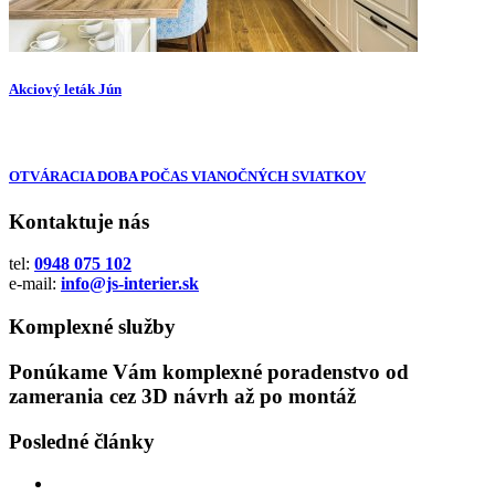
Akciový leták Jún
OTVÁRACIA DOBA POČAS VIANOČNÝCH SVIATKOV
Kontaktuje nás
tel:
0948 075 102
e-mail:
info@js-interier.sk
Komplexné služby
Ponúkame Vám komplexné poradenstvo od
zamerania cez 3D návrh až po montáž
Posledné články