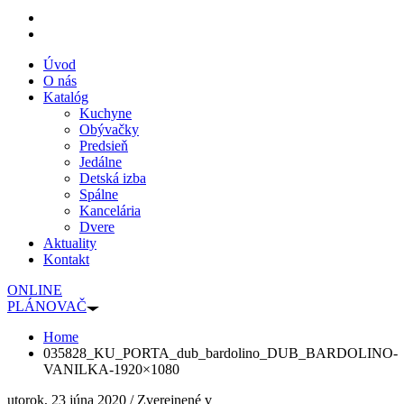
Úvod
O nás
Katalóg
Kuchyne
Obývačky
Predsieň
Jedálne
Detská izba
Spálne
Kancelária
Dvere
Aktuality
Kontakt
ONLINE
PLÁNOVAČ
Home
035828_KU_PORTA_dub_bardolino_DUB_BARDOLINO-
VANILKA-1920×1080
utorok, 23 júna 2020
/
Zverejnené v