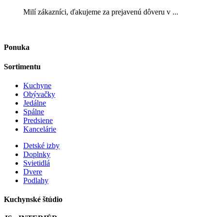
Milí zákazníci, ďakujeme za prejavenú dôveru v ...
Ponuka
Sortimentu
Kuchyne
Obývačky
Jedálne
Spálne
Predsiene
Kancelárie
Detské izby
Doplnky
Svietidlá
Dvere
Podlahy
Kuchynské štúdio