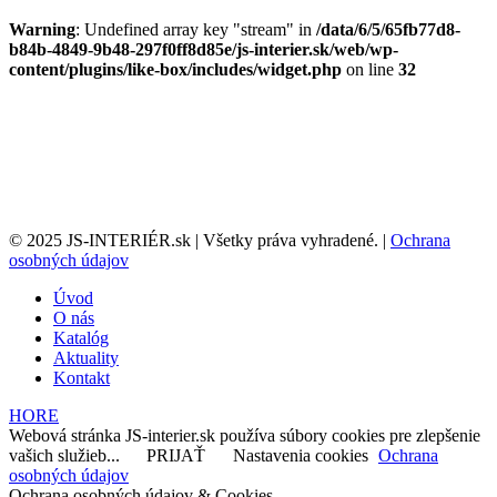
Warning
: Undefined array key "stream" in
/data/6/5/65fb77d8-
b84b-4849-9b48-297f0ff8d85e/js-interier.sk/web/wp-
content/plugins/like-box/includes/widget.php
on line
32
© 2025 JS-INTERIÉR.sk | Všetky práva vyhradené. |
Ochrana
osobných údajov
Úvod
O nás
Katalóg
Aktuality
Kontakt
HORE
Webová stránka JS-interier.sk používa súbory cookies pre zlepšenie
vašich služieb...
PRIJAŤ
Nastavenia cookies
Ochrana
osobných údajov
Ochrana osobných údajov & Cookies