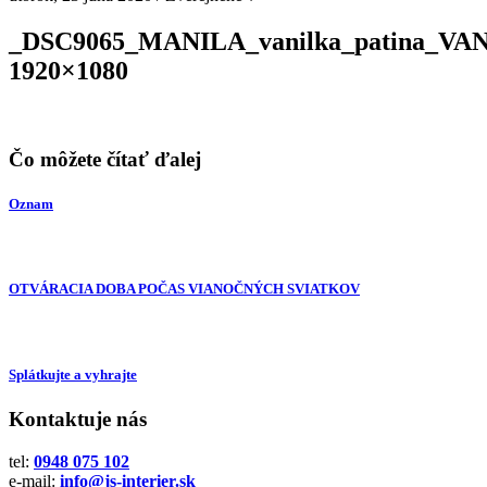
_DSC9065_MANILA_vanilka_patina_VA
1920×1080
Čo môžete čítať ďalej
Oznam
OTVÁRACIA DOBA POČAS VIANOČNÝCH SVIATKOV
Splátkujte a vyhrajte
Kontaktuje nás
tel:
0948 075 102
e-mail:
info@js-interier.sk