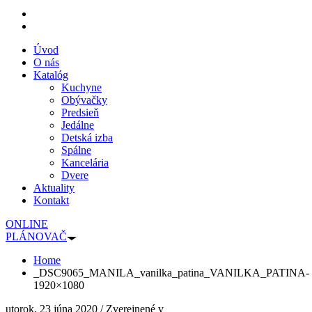
Úvod
O nás
Katalóg
Kuchyne
Obývačky
Predsieň
Jedálne
Detská izba
Spálne
Kancelária
Dvere
Aktuality
Kontakt
ONLINE
PLÁNOVAČ
Home
_DSC9065_MANILA_vanilka_patina_VANILKA_PATINA-
1920×1080
utorok, 23 júna 2020
/
Zverejnené v