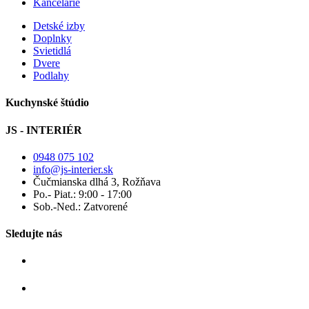
Kancelárie
Detské izby
Doplnky
Svietidlá
Dvere
Podlahy
Kuchynské štúdio
JS - INTERIÉR
0948 075 102
info@js-interier.sk
Čučmianska dlhá 3, Rožňava
Po.- Piat.: 9:00 - 17:00
Sob.-Ned.: Zatvorené
Sledujte nás