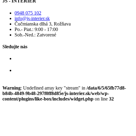
JS - INTERIÉR
0948 075 102
info@js-interier.sk
Čučmianska dlhá 3, Rožňava
Po.- Piat.: 9:00 - 17:00
Sob.-Ned.: Zatvorené
Sledujte nás
Warning
: Undefined array key "stream" in
/data/6/5/65fb77d8-
b84b-4849-9b48-297f0ff8d85e/js-interier.sk/web/wp-
content/plugins/like-box/includes/widget.php
on line
32