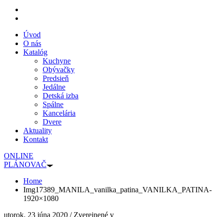
Úvod
O nás
Katalóg
Kuchyne
Obývačky
Predsieň
Jedálne
Detská izba
Spálne
Kancelária
Dvere
Aktuality
Kontakt
ONLINE
PLÁNOVAČ
Home
Img17389_MANILA_vanilka_patina_VANILKA_PATINA-
1920×1080
utorok, 23 júna 2020
/
Zverejnené v