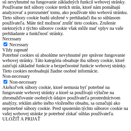
sú nevyhnutné na fungovanie základných funkcií webovej stránky.
Používame tiež súbory cookie tretích strán, ktoré nám pomáhajú
analyzovať a porozumieť tomu, ako používate túto webovú stránku.
Tieto súbory cookie budú uložené v prehliadači iba so súhlasom
používateľa. Máte tiež možnosť zrušiť tieto cookies. Zrušenie
niektorých z týchto súborov cookie však môže mať vplyv na vaše
prehliadanie a funkčnosť stránky.
Necessary
Necessary
Vždy zapnuté
Potrebné cookies sú absolútne nevyhnutné pre správne fungovanie
webovej stránky. Táto kategória obsahuje iba súbory cookie, ktoré
zaisťujú základné funkcie a bezpečnostné funkcie webovej stránky.
Tieto cookies neobsahujú žiadne osobné informácie.
Non-necessary
Non-necessary
Akékoľvek súbory cookie, ktoré nemusia byť potrebné na
fungovanie webovej stránky a ktoré sa používajú výlučne na
zhromažďovanie osobných údajov používateľa prostredníctvom
analýzy, reklám alebo iného vloženého obsahu, sa označujú ako
nepotrebné súbory cookie. Pred spustením týchto súborov cookie na
vašej webovej stránke je potrebné získať súhlas používateľa.
ULOŽIŤ A PRIJAŤ