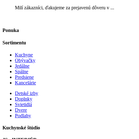
Milí zákazníci, ďakujeme za prejavenú dôveru v ...
Ponuka
Sortimentu
Kuchyne
Obývačky
Jedálne
Spálne
Predsiene
Kancelárie
Detské izby
Doplnky
Svietidlá
Dvere
Podlahy
Kuchynské štúdio