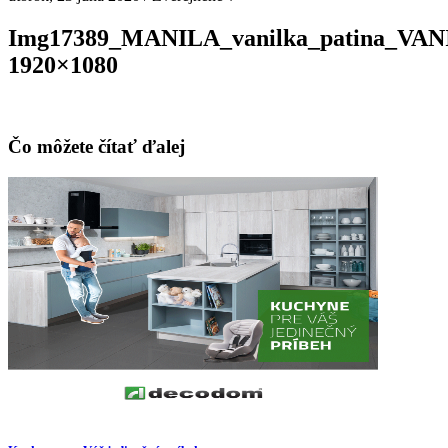
Img17389_MANILA_vanilka_patina_VA
1920×1080
Čo môžete čítať ďalej