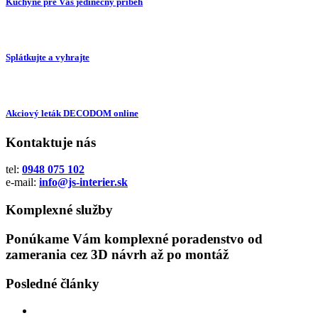
Kuchyne pre Váš jedinečný príbeh
Splátkujte a vyhrajte
Akciový leták DECODOM online
Kontaktuje nás
tel:
0948 075 102
e-mail:
info@js-interier.sk
Komplexné služby
Ponúkame Vám komplexné poradenstvo od
zamerania cez 3D návrh až po montáž
Posledné články