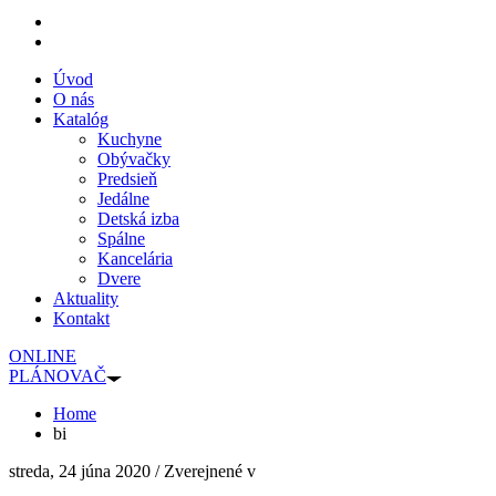
Úvod
O nás
Katalóg
Kuchyne
Obývačky
Predsieň
Jedálne
Detská izba
Spálne
Kancelária
Dvere
Aktuality
Kontakt
ONLINE
PLÁNOVAČ
Home
bi
streda, 24 júna 2020
/
Zverejnené v