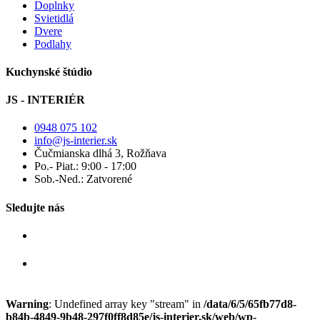
Doplnky
Svietidlá
Dvere
Podlahy
Kuchynské štúdio
JS - INTERIÉR
0948 075 102
info@js-interier.sk
Čučmianska dlhá 3, Rožňava
Po.- Piat.: 9:00 - 17:00
Sob.-Ned.: Zatvorené
Sledujte nás
Warning
: Undefined array key "stream" in
/data/6/5/65fb77d8-
b84b-4849-9b48-297f0ff8d85e/js-interier.sk/web/wp-