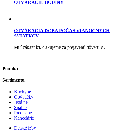
OTVÁRACIE HODINY
...
OTVÁRACIA DOBA POČAS VIANOČNÝCH
SVIATKOV
Milí zákazníci, ďakujeme za prejavenú dôveru v ...
Ponuka
Sortimentu
Kuchyne
Obývačky
Jedálne
Spálne
Predsiene
Kancelárie
Detské izby