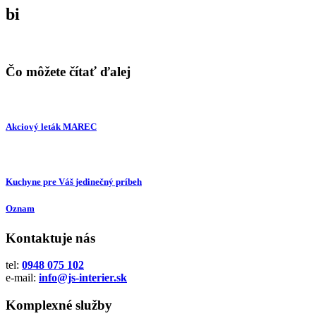
bi
Čo môžete čítať ďalej
Akciový leták MAREC
Kuchyne pre Váš jedinečný príbeh
Oznam
Kontaktuje nás
tel:
0948 075 102
e-mail:
info@js-interier.sk
Komplexné služby