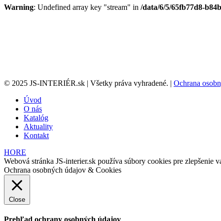
Warning
: Undefined array key "stream" in
/data/6/5/65fb77d8-b84b
© 2025 JS-INTERIÉR.sk | Všetky práva vyhradené. |
Ochrana osobn
Úvod
O nás
Katalóg
Aktuality
Kontakt
HORE
Webová stránka JS-interier.sk používa súbory cookies pre zlepšenie va
Ochrana osobných údajov & Cookies
Close
Prehľad ochrany osobných údajov