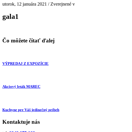
utorok, 12 januára 2021
/
Zverejnené v
gala1
Čo môžete čítať ďalej
VÝPREDAJ Z EXPOZÍCIE
Akciový leták MAREC
Kuchyne pre Váš jedinečný príbeh
Kontaktuje nás