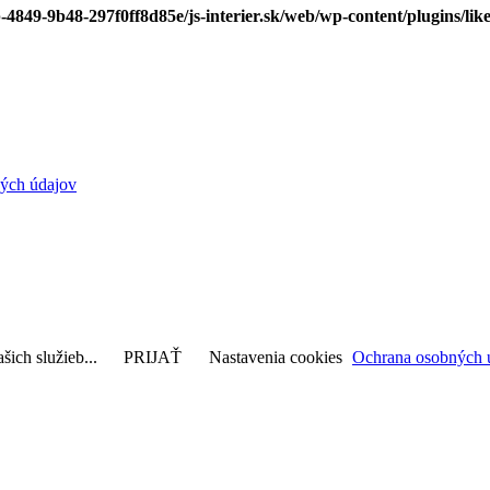
-4849-9b48-297f0ff8d85e/js-interier.sk/web/wp-content/plugins/lik
ých údajov
šich služieb...
PRIJAŤ
Nastavenia cookies
Ochrana osobných 