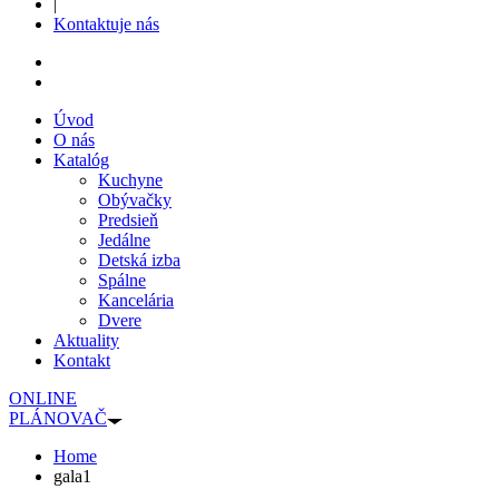
|
Kontaktuje nás
Úvod
O nás
Katalóg
Kuchyne
Obývačky
Predsieň
Jedálne
Detská izba
Spálne
Kancelária
Dvere
Aktuality
Kontakt
ONLINE
PLÁNOVAČ
Home
gala1