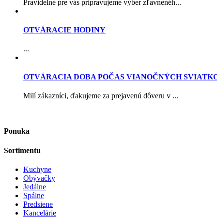
Pravidelne pre vás pripravujeme výber zľavnenéh...
OTVÁRACIE HODINY
...
OTVÁRACIA DOBA POČAS VIANOČNÝCH SVIATK
Milí zákazníci, ďakujeme za prejavenú dôveru v ...
Ponuka
Sortimentu
Kuchyne
Obývačky
Jedálne
Spálne
Predsiene
Kancelárie