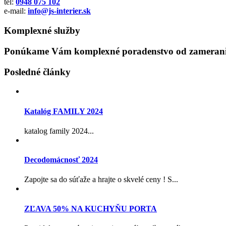
tel:
0948 075 102
e-mail:
info@js-interier.sk
Komplexné služby
Ponúkame Vám komplexné poradenstvo od zamerania
Posledné články
Katalóg FAMILY 2024
katalog family 2024...
Decodomácnosť 2024
Zapojte sa do súťaže a hrajte o skvelé ceny ! S...
ZĽAVA 50% NA KUCHYŇU PORTA