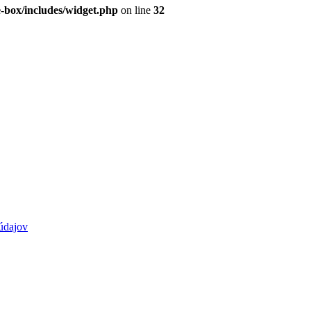
e-box/includes/widget.php
on line
32
údajov