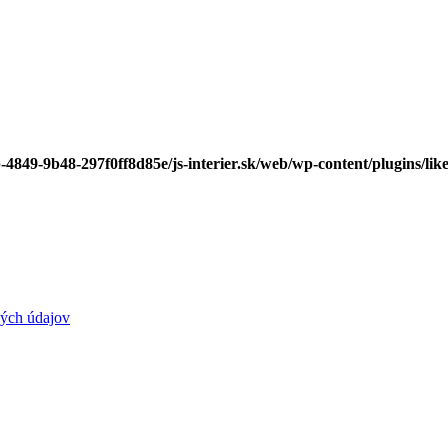
-4849-9b48-297f0ff8d85e/js-interier.sk/web/wp-content/plugins/lik
ých údajov