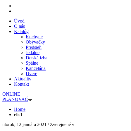
Úvod
O nás
Katalóg
Kuchyne
Obývačky
Predsieň
Jedálne
Detská izba
Spálne
Kancelária
Dvere
Aktuality
Kontakt
ONLINE
PLÁNOVAČ
Home
elis1
utorok, 12 januára 2021
/
Zverejnené v