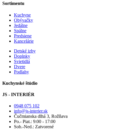
Sortimentu
Kuchyne
Obývačky
Jedálne
Spálne
Predsiene
Kancelárie
Detské izby
Doplnky
Svietidlá
Dvere
Podlahy
Kuchynské štúdio
JS - INTERIÉR
0948 075 102
info@js-interier.sk
Čučmianska dlhá 3, Rožňava
Po.- Piat.: 9:00 - 17:00
Sob.-Ned.: Zatvorené