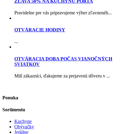
ZĽAVA 50% NA KUCHYŇU PORTA
Pravidelne pre vás pripravujeme výber zľavnenéh...
OTVÁRACIE HODINY
...
OTVÁRACIA DOBA POČAS VIANOČNÝCH
SVIATKOV
Milí zákazníci, ďakujeme za prejavenú dôveru v ...
Ponuka
Sortimentu
Kuchyne
Obývačky
Jedálne