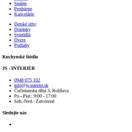
Spálne
Predsiene
Kancelárie
Detské izby
Doplnky
Svietidlá
Dvere
Podlahy
Kuchynské štúdio
JS - INTERIÉR
0948 075 102
info@js-interier.sk
Čučmianska dlhá 3, Rožňava
Po.- Piat.: 9:00 - 17:00
Sob.-Ned.: Zatvorené
Sledujte nás