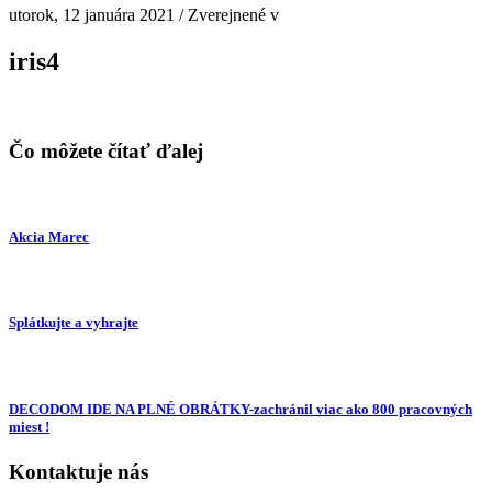
utorok, 12 januára 2021
/
Zverejnené v
iris4
Čo môžete čítať ďalej
Akcia Marec
Splátkujte a vyhrajte
DECODOM IDE NA PLNÉ OBRÁTKY-zachránil viac ako 800 pracovných
miest !
Kontaktuje nás