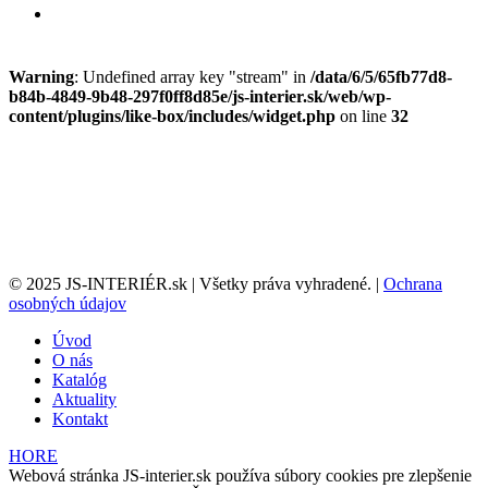
Warning
: Undefined array key "stream" in
/data/6/5/65fb77d8-
b84b-4849-9b48-297f0ff8d85e/js-interier.sk/web/wp-
content/plugins/like-box/includes/widget.php
on line
32
© 2025 JS-INTERIÉR.sk | Všetky práva vyhradené. |
Ochrana
osobných údajov
Úvod
O nás
Katalóg
Aktuality
Kontakt
HORE
Webová stránka JS-interier.sk používa súbory cookies pre zlepšenie