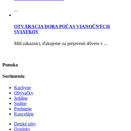
...
OTVÁRACIA DOBA POČAS VIANOČNÝCH
SVIATKOV
Milí zákazníci, ďakujeme za prejavenú dôveru v ...
Ponuka
Sortimentu
Kuchyne
Obývačky
Jedálne
Spálne
Predsiene
Kancelárie
Detské izby
Doplnky