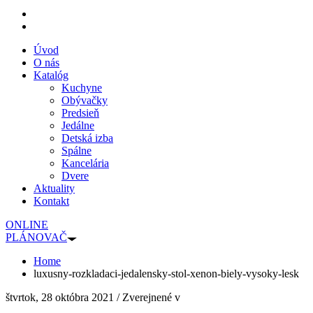
Úvod
O nás
Katalóg
Kuchyne
Obývačky
Predsieň
Jedálne
Detská izba
Spálne
Kancelária
Dvere
Aktuality
Kontakt
ONLINE
PLÁNOVAČ
Home
luxusny-rozkladaci-jedalensky-stol-xenon-biely-vysoky-lesk
štvrtok, 28 októbra 2021
/
Zverejnené v