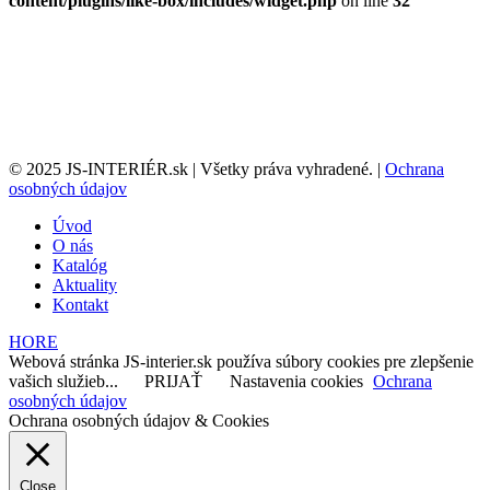
content/plugins/like-box/includes/widget.php
on line
32
© 2025 JS-INTERIÉR.sk | Všetky práva vyhradené. |
Ochrana
osobných údajov
Úvod
O nás
Katalóg
Aktuality
Kontakt
HORE
Webová stránka JS-interier.sk používa súbory cookies pre zlepšenie
vašich služieb...
PRIJAŤ
Nastavenia cookies
Ochrana
osobných údajov
Ochrana osobných údajov & Cookies
Close