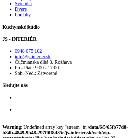
Svietidlá
Dvere
Podlahy
Kuchynské štúdio
JS - INTERIÉR
0948 075 102
info@js-interier.sk
Čučmianska dlhá 3, Rožňava
Po.- Piat.: 9:00 - 17:00
Sob.-Ned.: Zatvorené
Sledujte nás
Warning
: Undefined array key "stream" in
/data/6/5/65fb77d8-
b84b-4849-9b48-297f0ff8d85e/js-interier.sk/web/wp-