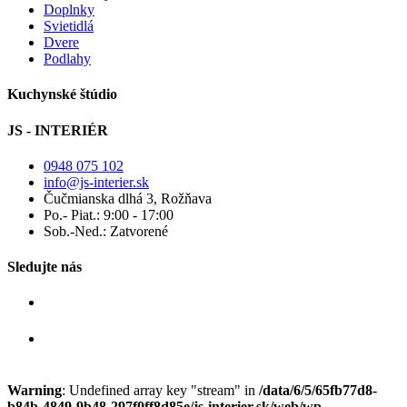
Doplnky
Svietidlá
Dvere
Podlahy
Kuchynské štúdio
JS - INTERIÉR
0948 075 102
info@js-interier.sk
Čučmianska dlhá 3, Rožňava
Po.- Piat.: 9:00 - 17:00
Sob.-Ned.: Zatvorené
Sledujte nás
Warning
: Undefined array key "stream" in
/data/6/5/65fb77d8-
b84b-4849-9b48-297f0ff8d85e/js-interier.sk/web/wp-