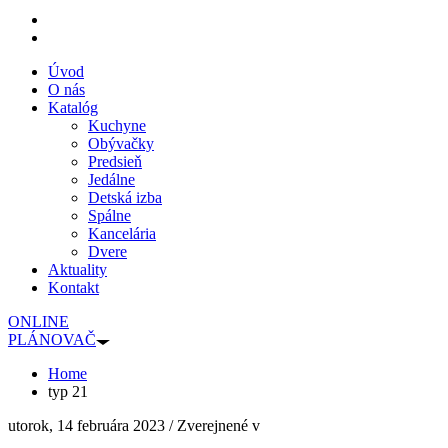
Úvod
O nás
Katalóg
Kuchyne
Obývačky
Predsieň
Jedálne
Detská izba
Spálne
Kancelária
Dvere
Aktuality
Kontakt
ONLINE
PLÁNOVAČ
Home
typ 21
utorok, 14 februára 2023
/
Zverejnené v