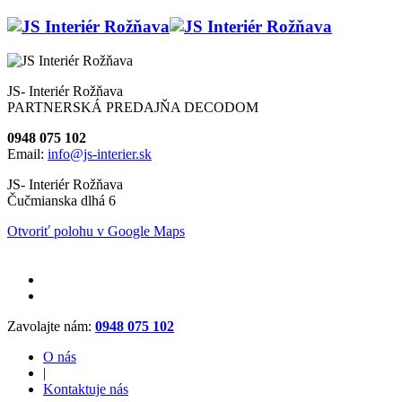
JS- Interiér Rožňava
PARTNERSKÁ PREDAJŇA DECODOM
0948 075 102
Email:
info@js-interier.sk
JS- Interiér Rožňava
Čučmianska dlhá 6
Otvoriť polohu v Google Maps
Zavolajte nám:
0948 075 102
O nás
|
Kontaktuje nás