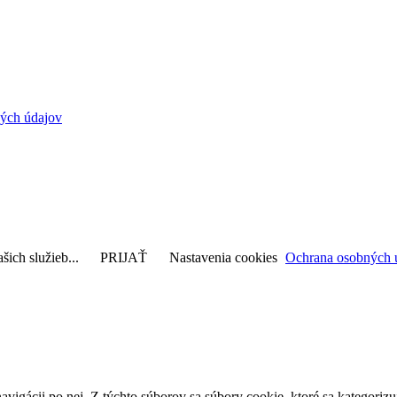
ých údajov
šich služieb...
PRIJAŤ
Nastavenia cookies
Ochrana osobných 
avigácii po nej. Z týchto súborov sa súbory cookie, ktoré sa kategorizu