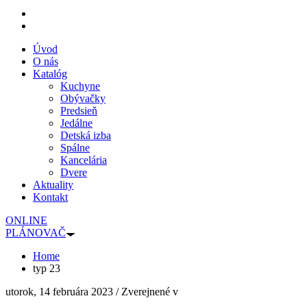
Úvod
O nás
Katalóg
Kuchyne
Obývačky
Predsieň
Jedálne
Detská izba
Spálne
Kancelária
Dvere
Aktuality
Kontakt
ONLINE
PLÁNOVAČ
Home
typ 23
utorok, 14 februára 2023
/
Zverejnené v