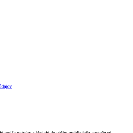
údajov
jú podľa potreby, ukladajú do vášho prehliadača, pretože sú