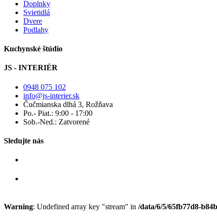
Doplnky
Svietidlá
Dvere
Podlahy
Kuchynské štúdio
JS - INTERIÉR
0948 075 102
info@js-interier.sk
Čučmianska dlhá 3, Rožňava
Po.- Piat.: 9:00 - 17:00
Sob.-Ned.: Zatvorené
Sledujte nás
Warning
: Undefined array key "stream" in
/data/6/5/65fb77d8-b84b