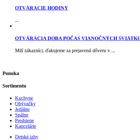
OTVÁRACIE HODINY
...
OTVÁRACIA DOBA POČAS VIANOČNÝCH SVIATK
Milí zákazníci, ďakujeme za prejavenú dôveru v ...
Ponuka
Sortimentu
Kuchyne
Obývačky
Jedálne
Spálne
Predsiene
Kancelárie
Detské izby