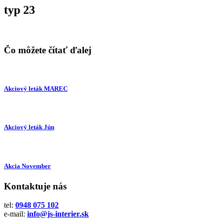
typ 23
Čo môžete čítať ďalej
Akciový leták MAREC
Akciový leták Jún
Akcia November
Kontaktuje nás
tel:
0948 075 102
e-mail:
info@js-interier.sk