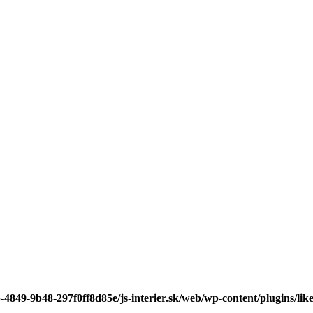
-4849-9b48-297f0ff8d85e/js-interier.sk/web/wp-content/plugins/lik