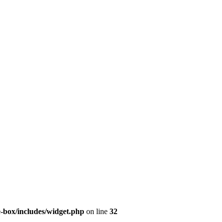
e-box/includes/widget.php
on line
32