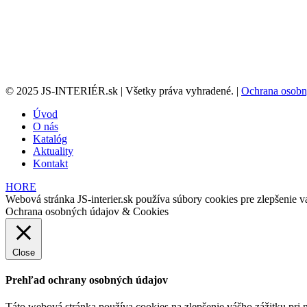
© 2025 JS-INTERIÉR.sk | Všetky práva vyhradené. |
Ochrana osobn
Úvod
O nás
Katalóg
Aktuality
Kontakt
HORE
Webová stránka JS-interier.sk používa súbory cookies pre zlepšenie va
Ochrana osobných údajov & Cookies
Close
Prehľad ochrany osobných údajov
Táto webová stránka používa cookies na zlepšenie vášho zážitku pri n