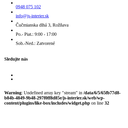
0948 075 102
info@js-interier.sk
Čučmianska dlhá 3, Rožňava
Po.- Piat.: 9:00 - 17:00
Sob.-Ned.: Zatvorené
Sledujte nás
Warning
: Undefined array key "stream" in
/data/6/5/65fb77d8-
b84b-4849-9b48-297f0ff8d85e/js-interier.sk/web/wp-
content/plugins/like-box/includes/widget.php
on line
32