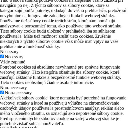
Táto webová stránka používa cookies na zlepšenie vášho zážitku pri
navigácii po nej. Z týchto súborov sa súbory cookie, ktoré sa
kategorizujú podľa potreby, ukladajú do vášho prehliadača, pretože sú
nevyhnutné na fungovanie základných funkcií webovej stránky.
Používame tiež súbory cookie tretích strán, ktoré nám pomáhajú
analyzovať a porozumieť tomu, ako používate túto webovú stránku.
Tieto súbory cookie budú uložené v prehliadači iba so súhlasom
používateľa. Máte tiež možnosť zrušiť tieto cookies. Zrušenie
niektorých z týchto súborov cookie však môže mať vplyv na vaše
prehliadanie a funkčnosť stránky.
Necessary
Necessary
Vždy zapnuté
Potrebné cookies sú absolútne nevyhnutné pre správne fungovanie
webovej stránky. Táto kategória obsahuje iba súbory cookie, ktoré
zaisťujú základné funkcie a bezpečnostné funkcie webovej stránky.
Tieto cookies neobsahujú žiadne osobné informácie.
Non-necessary
Non-necessary
Akékoľvek súbory cookie, ktoré nemusia byť potrebné na fungovanie
webovej stránky a ktoré sa používajú výlučne na zhromažďovanie
osobných údajov používateľa prostredníctvom analýzy, reklám alebo
iného vloženého obsahu, sa označujú ako nepotrebné súbory cookie.
Pred spustením týchto súborov cookie na vašej webovej stránke je
potrebné získať súhlas používateľa.