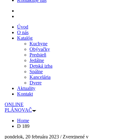
Kontaktuje nás
Úvod
O nás
Katalóg
Kuchyne
Obývačky
Predsieň
Jedálne
Detská izba
Spálne
Kancelária
Dvere
Aktuality
Kontakt
ONLINE
PLÁNOVAČ
Home
D 189
pondelok, 20 februára 2023
/
Zverejnené v