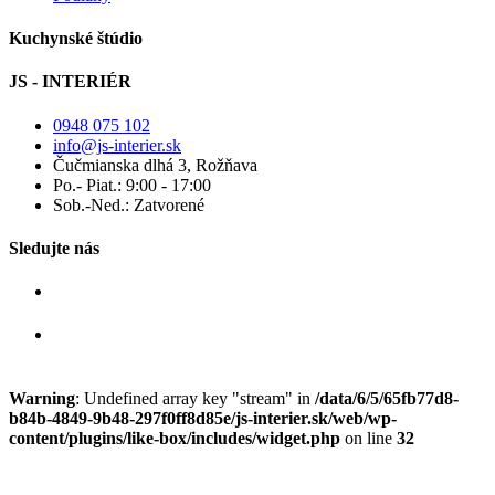
Kuchynské štúdio
JS - INTERIÉR
0948 075 102
info@js-interier.sk
Čučmianska dlhá 3, Rožňava
Po.- Piat.: 9:00 - 17:00
Sob.-Ned.: Zatvorené
Sledujte nás
Warning
: Undefined array key "stream" in
/data/6/5/65fb77d8-
b84b-4849-9b48-297f0ff8d85e/js-interier.sk/web/wp-
content/plugins/like-box/includes/widget.php
on line
32