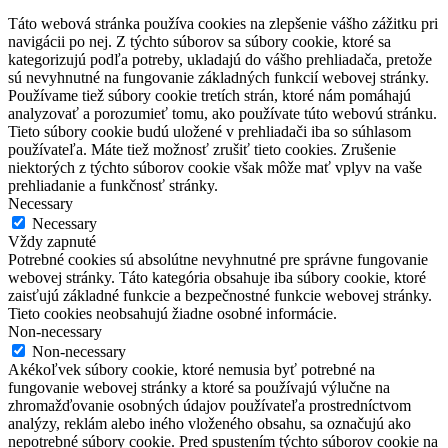
Táto webová stránka používa cookies na zlepšenie vášho zážitku pri
navigácii po nej. Z týchto súborov sa súbory cookie, ktoré sa
kategorizujú podľa potreby, ukladajú do vášho prehliadača, pretože
sú nevyhnutné na fungovanie základných funkcií webovej stránky.
Používame tiež súbory cookie tretích strán, ktoré nám pomáhajú
analyzovať a porozumieť tomu, ako používate túto webovú stránku.
Tieto súbory cookie budú uložené v prehliadači iba so súhlasom
používateľa. Máte tiež možnosť zrušiť tieto cookies. Zrušenie
niektorých z týchto súborov cookie však môže mať vplyv na vaše
prehliadanie a funkčnosť stránky.
Necessary
Necessary
Vždy zapnuté
Potrebné cookies sú absolútne nevyhnutné pre správne fungovanie
webovej stránky. Táto kategória obsahuje iba súbory cookie, ktoré
zaisťujú základné funkcie a bezpečnostné funkcie webovej stránky.
Tieto cookies neobsahujú žiadne osobné informácie.
Non-necessary
Non-necessary
Akékoľvek súbory cookie, ktoré nemusia byť potrebné na
fungovanie webovej stránky a ktoré sa používajú výlučne na
zhromažďovanie osobných údajov používateľa prostredníctvom
analýzy, reklám alebo iného vloženého obsahu, sa označujú ako
nepotrebné súbory cookie. Pred spustením týchto súborov cookie na