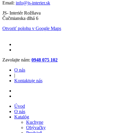
Email:
info@js-interier.sk
JS- Interiér Rožňava
Čučmianska dlhá 6
Otvoriť polohu v Google Maps
Zavolajte nám:
0948 075 102
O nás
|
Kontaktuje nás
Úvod
O nás
Katalóg
Kuchyne
Obývačky
Predsieň