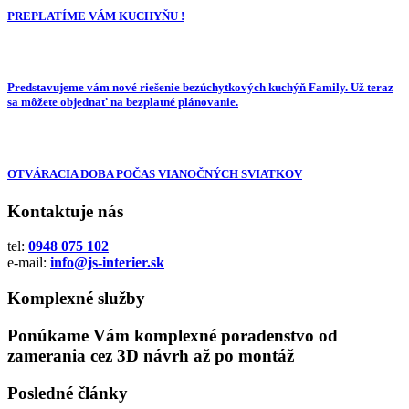
PREPLATÍME VÁM KUCHYŇU !
Predstavujeme vám nové riešenie bezúchytkových kuchýň Family. Už teraz
sa môžete objednať na bezplatné plánovanie.
OTVÁRACIA DOBA POČAS VIANOČNÝCH SVIATKOV
Kontaktuje nás
tel:
0948 075 102
e-mail:
info@js-interier.sk
Komplexné služby
Ponúkame Vám komplexné poradenstvo od
zamerania cez 3D návrh až po montáž
Posledné články