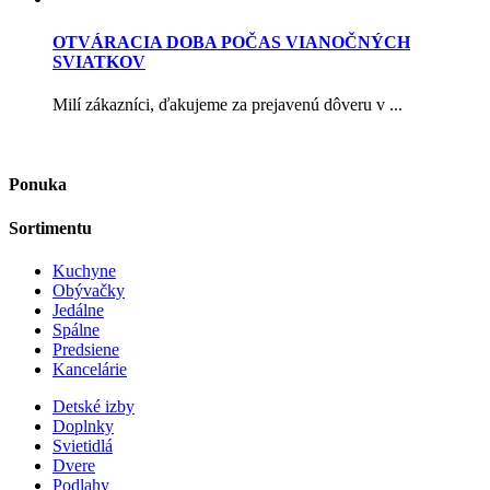
OTVÁRACIA DOBA POČAS VIANOČNÝCH
SVIATKOV
Milí zákazníci, ďakujeme za prejavenú dôveru v ...
Ponuka
Sortimentu
Kuchyne
Obývačky
Jedálne
Spálne
Predsiene
Kancelárie
Detské izby
Doplnky
Svietidlá
Dvere
Podlahy