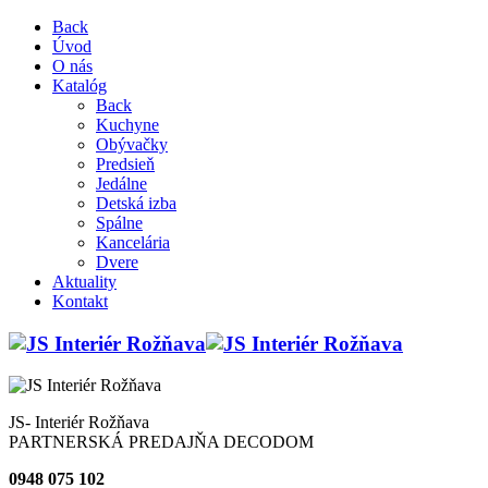
Back
Úvod
O nás
Katalóg
Back
Kuchyne
Obývačky
Predsieň
Jedálne
Detská izba
Spálne
Kancelária
Dvere
Aktuality
Kontakt
JS- Interiér Rožňava
PARTNERSKÁ PREDAJŇA DECODOM
0948 075 102