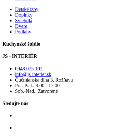
Detské izby
Doplnky
Svietidlá
Dvere
Podlahy
Kuchynské štúdio
JS - INTERIÉR
0948 075 102
info@js-interier.sk
Čučmianska dlhá 3, Rožňava
Po.- Piat.: 9:00 - 17:00
Sob.-Ned.: Zatvorené
Sledujte nás