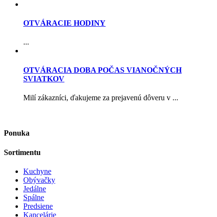
OTVÁRACIE HODINY
...
OTVÁRACIA DOBA POČAS VIANOČNÝCH
SVIATKOV
Milí zákazníci, ďakujeme za prejavenú dôveru v ...
Ponuka
Sortimentu
Kuchyne
Obývačky
Jedálne
Spálne
Predsiene
Kancelárie