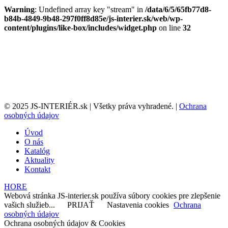
Warning
: Undefined array key "stream" in
/data/6/5/65fb77d8-
b84b-4849-9b48-297f0ff8d85e/js-interier.sk/web/wp-
content/plugins/like-box/includes/widget.php
on line
32
© 2025 JS-INTERIÉR.sk | Všetky práva vyhradené. |
Ochrana
osobných údajov
Úvod
O nás
Katalóg
Aktuality
Kontakt
HORE
Webová stránka JS-interier.sk používa súbory cookies pre zlepšenie
vašich služieb...
PRIJAŤ
Nastavenia cookies
Ochrana
osobných údajov
Ochrana osobných údajov & Cookies