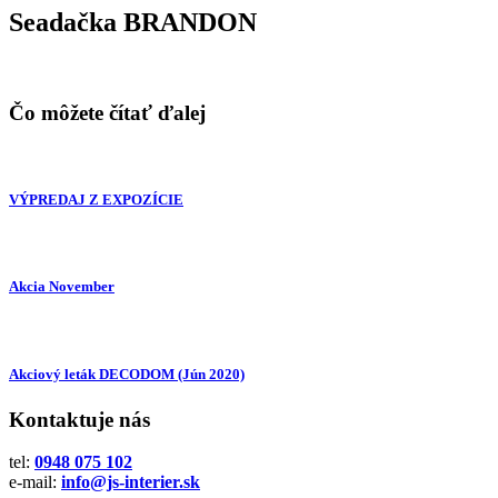
Seadačka BRANDON
Čo môžete čítať ďalej
VÝPREDAJ Z EXPOZÍCIE
Akcia November
Akciový leták DECODOM (Jún 2020)
Kontaktuje nás
tel:
0948 075 102
e-mail:
info@js-interier.sk