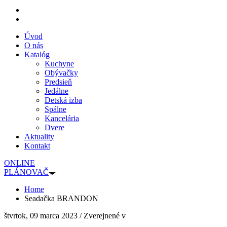
Úvod
O nás
Katalóg
Kuchyne
Obývačky
Predsieň
Jedálne
Detská izba
Spálne
Kancelária
Dvere
Aktuality
Kontakt
ONLINE
PLÁNOVAČ
Home
Seadačka BRANDON
štvrtok, 09 marca 2023
/
Zverejnené v