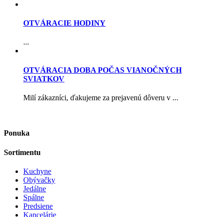
OTVÁRACIE HODINY
...
OTVÁRACIA DOBA POČAS VIANOČNÝCH
SVIATKOV
Milí zákazníci, ďakujeme za prejavenú dôveru v ...
Ponuka
Sortimentu
Kuchyne
Obývačky
Jedálne
Spálne
Predsiene
Kancelárie