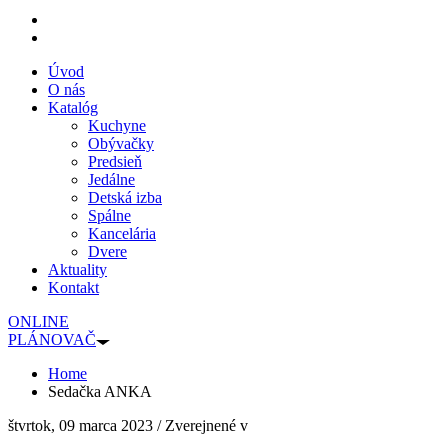
Úvod
O nás
Katalóg
Kuchyne
Obývačky
Predsieň
Jedálne
Detská izba
Spálne
Kancelária
Dvere
Aktuality
Kontakt
ONLINE
PLÁNOVAČ
Home
Sedačka ANKA
štvrtok, 09 marca 2023
/
Zverejnené v