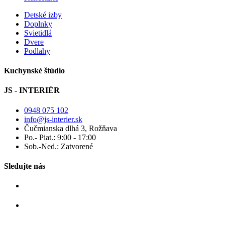
Detské izby
Doplnky
Svietidlá
Dvere
Podlahy
Kuchynské štúdio
JS - INTERIÉR
0948 075 102
info@js-interier.sk
Čučmianska dlhá 3, Rožňava
Po.- Piat.: 9:00 - 17:00
Sob.-Ned.: Zatvorené
Sledujte nás