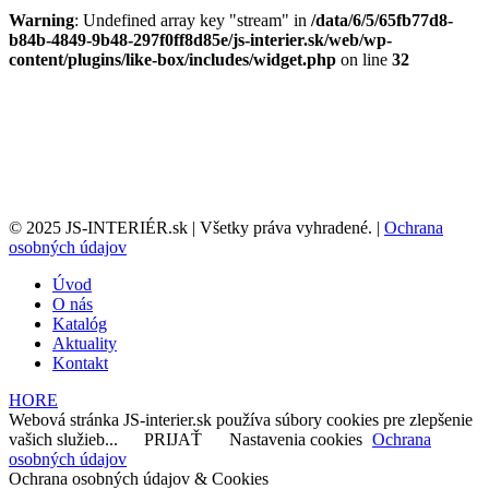
Warning
: Undefined array key "stream" in
/data/6/5/65fb77d8-
b84b-4849-9b48-297f0ff8d85e/js-interier.sk/web/wp-
content/plugins/like-box/includes/widget.php
on line
32
© 2025 JS-INTERIÉR.sk | Všetky práva vyhradené. |
Ochrana
osobných údajov
Úvod
O nás
Katalóg
Aktuality
Kontakt
HORE
Webová stránka JS-interier.sk používa súbory cookies pre zlepšenie
vašich služieb...
PRIJAŤ
Nastavenia cookies
Ochrana
osobných údajov
Ochrana osobných údajov & Cookies