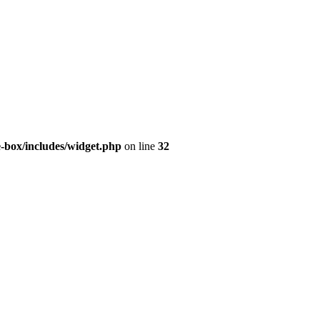
e-box/includes/widget.php
on line
32