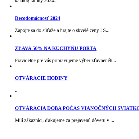
katalog family 2024...
Decodomácnosť 2024
Zapojte sa do súťaže a hrajte o skvelé ceny ! S...
ZĽAVA 50% NA KUCHYŇU PORTA
Pravidelne pre vás pripravujeme výber zľavnenéh...
OTVÁRACIE HODINY
...
OTVÁRACIA DOBA POČAS VIANOČNÝCH SVIATK
Milí zákazníci, ďakujeme za prejavenú dôveru v ...