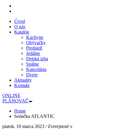
Úvod
O nás
Katalóg
Kuchyne
Obývačky
Predsieň
Jedálne
Detská izba
Spálne
Kancelária
Dvere
Aktuality
Kontakt
ONLINE
PLÁNOVAČ
Home
Sedačka ATLANTIC
piatok, 10 marca 2023
/
Zverejnené v