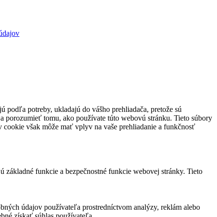
údajov
jú podľa potreby, ukladajú do vášho prehliadača, pretože sú
 a porozumieť tomu, ako používate túto webovú stránku. Tieto súbory
rov cookie však môže mať vplyv na vaše prehliadanie a funkčnosť
jú základné funkcie a bezpečnostné funkcie webovej stránky. Tieto
bných údajov používateľa prostredníctvom analýzy, reklám alebo
bné získať súhlas používateľa.