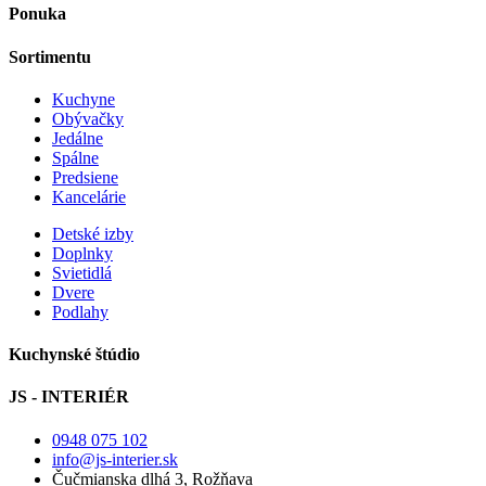
Ponuka
Sortimentu
Kuchyne
Obývačky
Jedálne
Spálne
Predsiene
Kancelárie
Detské izby
Doplnky
Svietidlá
Dvere
Podlahy
Kuchynské štúdio
JS - INTERIÉR
0948 075 102
info@js-interier.sk
Čučmianska dlhá 3, Rožňava