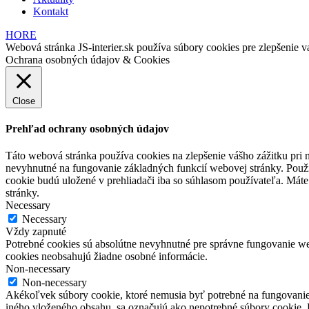
Kontakt
HORE
Webová stránka JS-interier.sk používa súbory cookies pre zlepšenie va
Ochrana osobných údajov & Cookies
Close
Prehľad ochrany osobných údajov
Táto webová stránka používa cookies na zlepšenie vášho zážitku pri n
nevyhnutné na fungovanie základných funkcií webovej stránky. Použí
cookie budú uložené v prehliadači iba so súhlasom používateľa. Máte
stránky.
Necessary
Necessary
Vždy zapnuté
Potrebné cookies sú absolútne nevyhnutné pre správne fungovanie web
cookies neobsahujú žiadne osobné informácie.
Non-necessary
Non-necessary
Akékoľvek súbory cookie, ktoré nemusia byť potrebné na fungovanie
iného vloženého obsahu, sa označujú ako nepotrebné súbory cookie. P