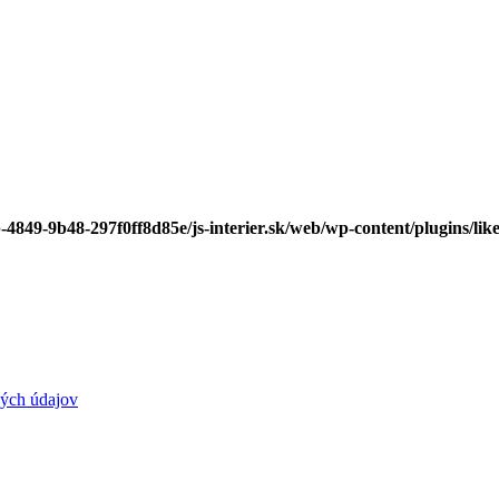
-4849-9b48-297f0ff8d85e/js-interier.sk/web/wp-content/plugins/lik
ých údajov