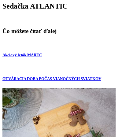
Sedačka ATLANTIC
Čo môžete čítať ďalej
Akciový leták MAREC
OTVÁRACIA DOBA POČAS VIANOČNÝCH SVIATKOV