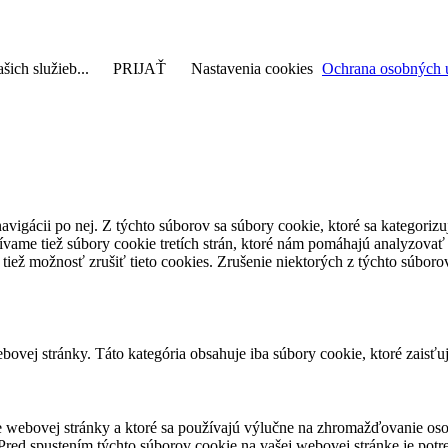
šich služieb...
PRIJAŤ
Nastavenia cookies
Ochrana osobných 
avigácii po nej. Z týchto súborov sa súbory cookie, ktoré sa kategorizu
vame tiež súbory cookie tretích strán, ktoré nám pomáhajú analyzovať
 tiež možnosť zrušiť tieto cookies. Zrušenie niektorých z týchto súbo
ovej stránky. Táto kategória obsahuje iba súbory cookie, ktoré zaisťu
 webovej stránky a ktoré sa používajú výlučne na zhromažďovanie oso
red spustením týchto súborov cookie na vašej webovej stránke je potre