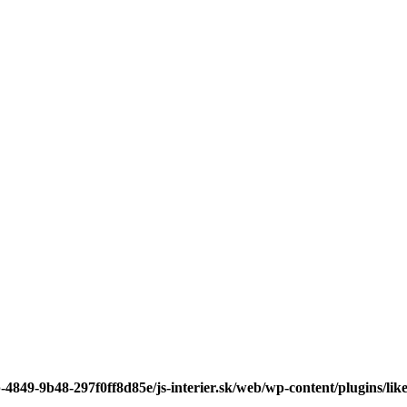
-4849-9b48-297f0ff8d85e/js-interier.sk/web/wp-content/plugins/lik