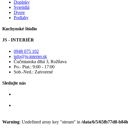
Doplnky
Svietidlá
Dvere
Podlahy
Kuchynské štúdio
JS - INTERIÉR
0948 075 102
info@js-interier.sk
Čučmianska dlhá 3, Rožňava
Po.- Piat.: 9:00 - 17:00
Sob.-Ned.: Zatvorené
Sledujte nás
Warning
: Undefined array key "stream" in
/data/6/5/65fb77d8-b84b