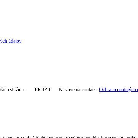
ých údajov
šich služieb...
PRIJAŤ
Nastavenia cookies
Ochrana osobných 
avigácii po nej. Z týchto súborov sa súbory cookie, ktoré sa kategorizu