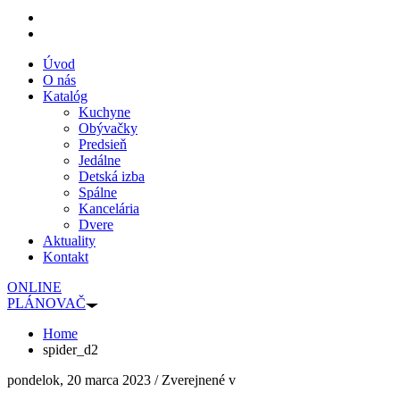
Úvod
O nás
Katalóg
Kuchyne
Obývačky
Predsieň
Jedálne
Detská izba
Spálne
Kancelária
Dvere
Aktuality
Kontakt
ONLINE
PLÁNOVAČ
Home
spider_d2
pondelok, 20 marca 2023
/
Zverejnené v