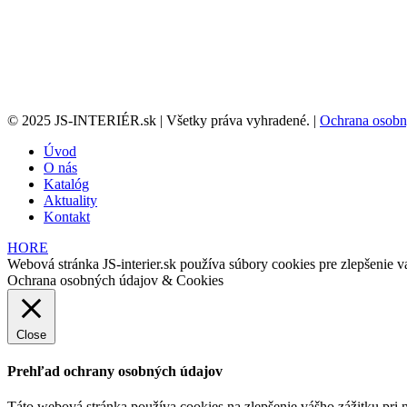
© 2025 JS-INTERIÉR.sk | Všetky práva vyhradené. |
Ochrana osobn
Úvod
O nás
Katalóg
Aktuality
Kontakt
HORE
Webová stránka JS-interier.sk používa súbory cookies pre zlepšenie va
Ochrana osobných údajov & Cookies
Close
Prehľad ochrany osobných údajov
Táto webová stránka používa cookies na zlepšenie vášho zážitku pri n