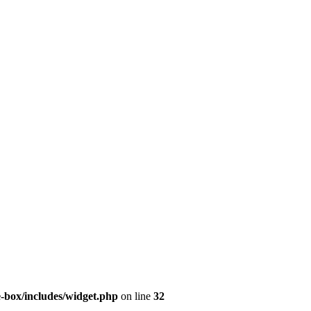
e-box/includes/widget.php
on line
32