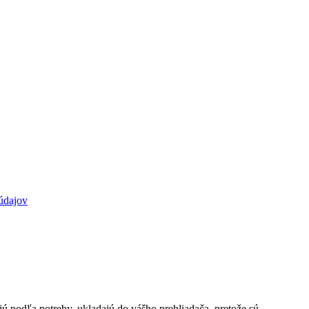
údajov
jú podľa potreby, ukladajú do vášho prehliadača, pretože sú