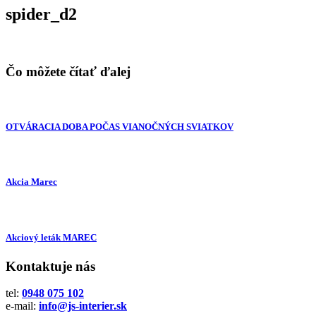
spider_d2
Čo môžete čítať ďalej
OTVÁRACIA DOBA POČAS VIANOČNÝCH SVIATKOV
Akcia Marec
Akciový leták MAREC
Kontaktuje nás
tel:
0948 075 102
e-mail:
info@js-interier.sk