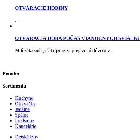
OTVÁRACIE HODINY
...
OTVÁRACIA DOBA POČAS VIANOČNÝCH SVIATK
Milí zákazníci, ďakujeme za prejavenú dôveru v ...
Ponuka
Sortimentu
Kuchyne
Obývačky
Jedálne
Spálne
Predsiene
Kancelárie
Detské izby