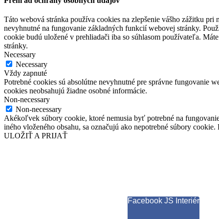
Prehľad ochrany osobných údajov
Táto webová stránka používa cookies na zlepšenie vášho zážitku pri n
nevyhnutné na fungovanie základných funkcií webovej stránky. Použí
cookie budú uložené v prehliadači iba so súhlasom používateľa. Máte
stránky.
Necessary
Necessary
Vždy zapnuté
Potrebné cookies sú absolútne nevyhnutné pre správne fungovanie web
cookies neobsahujú žiadne osobné informácie.
Non-necessary
Non-necessary
Akékoľvek súbory cookie, ktoré nemusia byť potrebné na fungovanie
iného vloženého obsahu, sa označujú ako nepotrebné súbory cookie. P
ULOŽIŤ A PRIJAŤ
Facebook JS Interiér