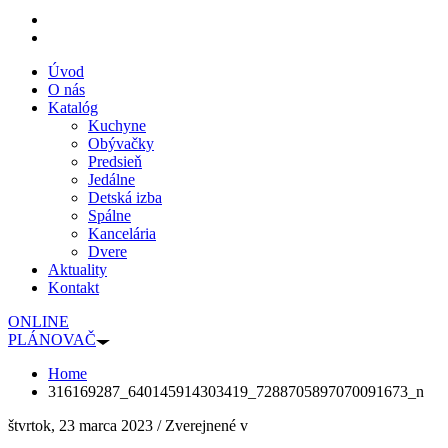
Úvod
O nás
Katalóg
Kuchyne
Obývačky
Predsieň
Jedálne
Detská izba
Spálne
Kancelária
Dvere
Aktuality
Kontakt
ONLINE
PLÁNOVAČ
Home
316169287_640145914303419_7288705897070091673_n
štvrtok, 23 marca 2023
/
Zverejnené v