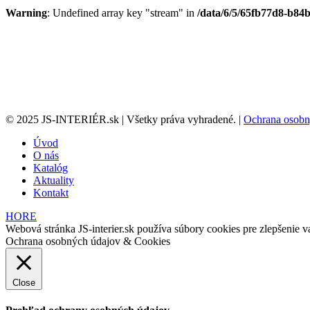
Warning
: Undefined array key "stream" in
/data/6/5/65fb77d8-b84b
© 2025 JS-INTERIÉR.sk | Všetky práva vyhradené. |
Ochrana osobn
Úvod
O nás
Katalóg
Aktuality
Kontakt
HORE
Webová stránka JS-interier.sk používa súbory cookies pre zlepšenie va
Ochrana osobných údajov & Cookies
Close