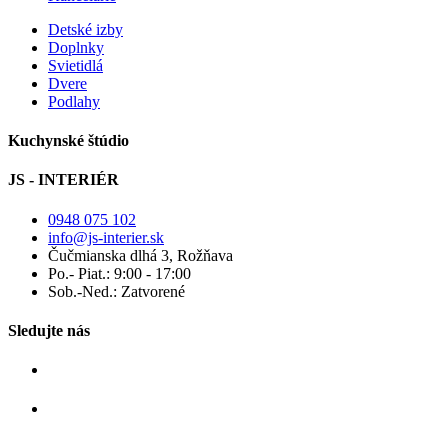
Detské izby
Doplnky
Svietidlá
Dvere
Podlahy
Kuchynské štúdio
JS - INTERIÉR
0948 075 102
info@js-interier.sk
Čučmianska dlhá 3, Rožňava
Po.- Piat.: 9:00 - 17:00
Sob.-Ned.: Zatvorené
Sledujte nás