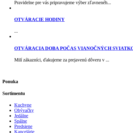
Pravidelne pre vás pripravujeme výber zľavnenéh...
OTVÁRACIE HODINY
...
OTVÁRACIA DOBA POČAS VIANOČNÝCH SVIATK
Milí zákazníci, ďakujeme za prejavenú dôveru v ...
Ponuka
Sortimentu
Kuchyne
Obývačky
Jedálne
Spálne
Predsiene
Kancelárie