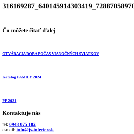
316169287_640145914303419_7288705897
Čo môžete čítať ďalej
OTVÁRACIA DOBA POČAS VIANOČNÝCH SVIATKOV
Katalóg FAMILY 2024
PF 2021
Kontaktuje nás
tel:
0948 075 102
e-mail:
info@js-interier.sk