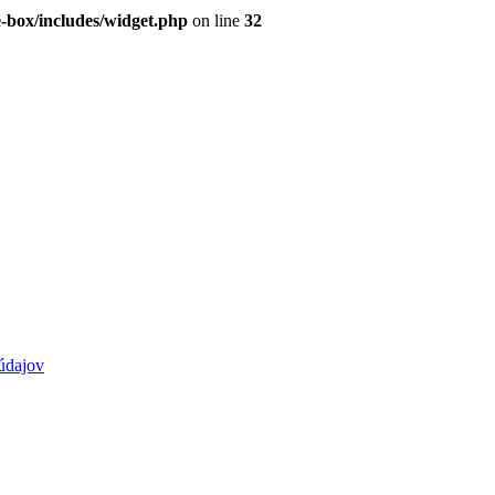
e-box/includes/widget.php
on line
32
údajov