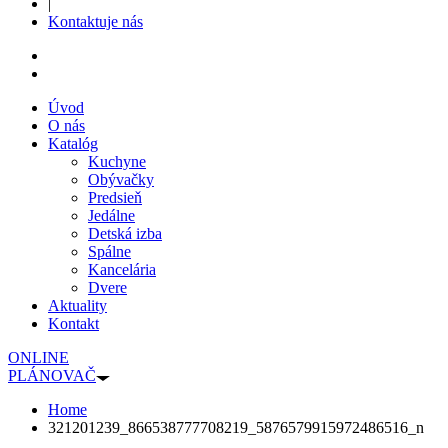
|
Kontaktuje nás
Úvod
O nás
Katalóg
Kuchyne
Obývačky
Predsieň
Jedálne
Detská izba
Spálne
Kancelária
Dvere
Aktuality
Kontakt
ONLINE
PLÁNOVAČ
Home
321201239_866538777708219_5876579915972486516_n