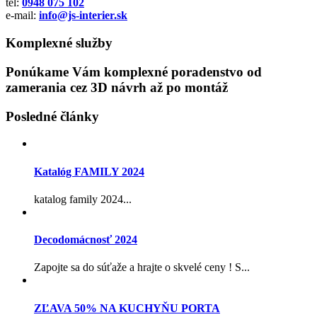
tel:
0948 075 102
e-mail:
info@js-interier.sk
Komplexné služby
Ponúkame Vám komplexné poradenstvo od
zamerania cez 3D návrh až po montáž
Posledné články
Katalóg FAMILY 2024
katalog family 2024...
Decodomácnosť 2024
Zapojte sa do súťaže a hrajte o skvelé ceny ! S...
ZĽAVA 50% NA KUCHYŇU PORTA