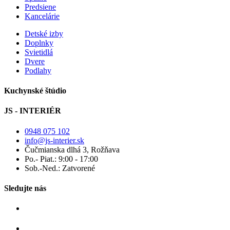
Predsiene
Kancelárie
Detské izby
Doplnky
Svietidlá
Dvere
Podlahy
Kuchynské štúdio
JS - INTERIÉR
0948 075 102
info@js-interier.sk
Čučmianska dlhá 3, Rožňava
Po.- Piat.: 9:00 - 17:00
Sob.-Ned.: Zatvorené
Sledujte nás