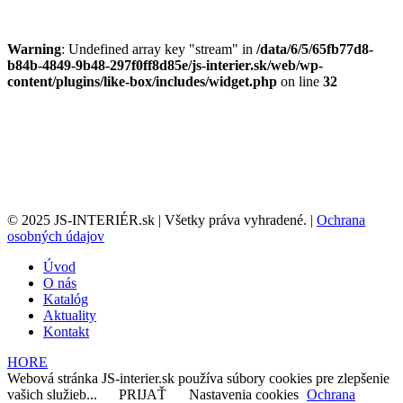
Warning
: Undefined array key "stream" in
/data/6/5/65fb77d8-
b84b-4849-9b48-297f0ff8d85e/js-interier.sk/web/wp-
content/plugins/like-box/includes/widget.php
on line
32
© 2025 JS-INTERIÉR.sk | Všetky práva vyhradené. |
Ochrana
osobných údajov
Úvod
O nás
Katalóg
Aktuality
Kontakt
HORE
Webová stránka JS-interier.sk používa súbory cookies pre zlepšenie
vašich služieb...
PRIJAŤ
Nastavenia cookies
Ochrana