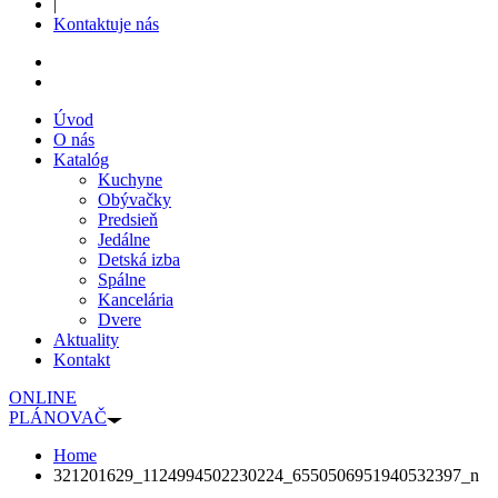
|
Kontaktuje nás
Úvod
O nás
Katalóg
Kuchyne
Obývačky
Predsieň
Jedálne
Detská izba
Spálne
Kancelária
Dvere
Aktuality
Kontakt
ONLINE
PLÁNOVAČ
Home
321201629_1124994502230224_6550506951940532397_n