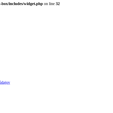
e-box/includes/widget.php
on line
32
údajov