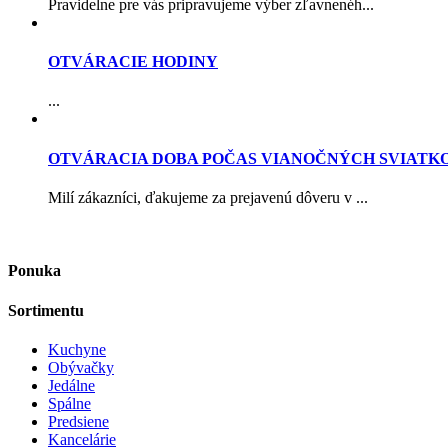
Pravidelne pre vás pripravujeme výber zľavnenéh...
OTVÁRACIE HODINY
...
OTVÁRACIA DOBA POČAS VIANOČNÝCH SVIATK
Milí zákazníci, ďakujeme za prejavenú dôveru v ...
Ponuka
Sortimentu
Kuchyne
Obývačky
Jedálne
Spálne
Predsiene
Kancelárie