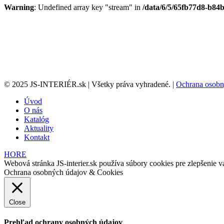
Warning
: Undefined array key "stream" in
/data/6/5/65fb77d8-b84b
© 2025 JS-INTERIÉR.sk | Všetky práva vyhradené. |
Ochrana osobn
Úvod
O nás
Katalóg
Aktuality
Kontakt
HORE
Webová stránka JS-interier.sk používa súbory cookies pre zlepšenie va
Ochrana osobných údajov & Cookies
Close
Prehľad ochrany osobných údajov