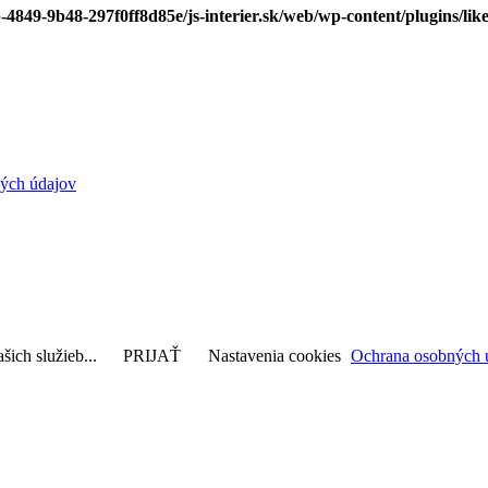
-4849-9b48-297f0ff8d85e/js-interier.sk/web/wp-content/plugins/lik
ých údajov
šich služieb...
PRIJAŤ
Nastavenia cookies
Ochrana osobných 