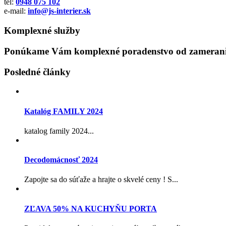
tel:
0948 075 102
e-mail:
info@js-interier.sk
Komplexné služby
Ponúkame Vám komplexné poradenstvo od zamerania
Posledné články
Katalóg FAMILY 2024
katalog family 2024...
Decodomácnosť 2024
Zapojte sa do súťaže a hrajte o skvelé ceny ! S...
ZĽAVA 50% NA KUCHYŇU PORTA