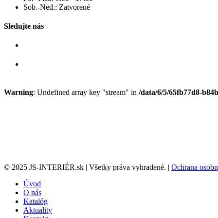
Sob.-Ned.: Zatvorené
Sledujte nás
Warning
: Undefined array key "stream" in
/data/6/5/65fb77d8-b84b
© 2025 JS-INTERIÉR.sk | Všetky práva vyhradené. |
Ochrana osobn
Úvod
O nás
Katalóg
Aktuality