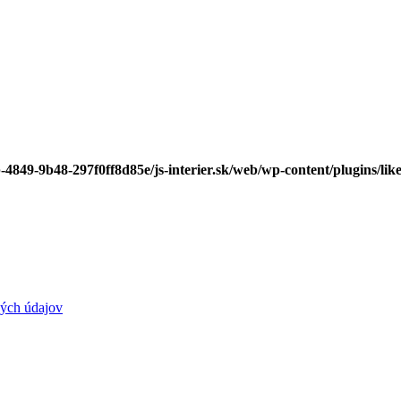
-4849-9b48-297f0ff8d85e/js-interier.sk/web/wp-content/plugins/lik
ých údajov