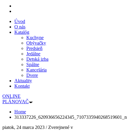
Úvod
O nás
Katalóg
Kuchyne
Obývačky
Predsieň
Jedálne
Detská izba
Spálne
Kancelária
Dvere
Aktuality
Kontakt
ONLINE
PLÁNOVAČ
Home
313337226_620936656224345_7107335940268519601_n
piatok, 24 marca 2023
/
Zverejnené v