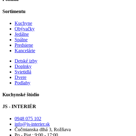
Sortimentu
Kuchyne
Obývačky
Jedálne
Spálne
Predsiene
Kancelárie
Detské izby
Doplnky
Svietidlá
Dvere
Podlahy
Kuchynské štúdio
JS - INTERIÉR
0948 075 102
info@js-interier.sk
Čučmianska dlhá 3, Rožňava
Po.- Piat.: 9:00 - 17:00