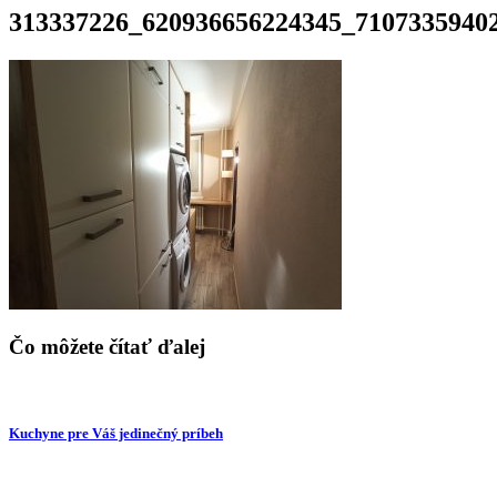
313337226_620936656224345_7107335940
Čo môžete čítať ďalej
Kuchyne pre Váš jedinečný príbeh