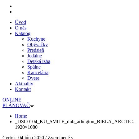
Úvod
O nás
Katalóg
Kuchyne
Obývačky
Predsieň
Jedálne
Detská izba
Spálne
Kancelária
Dvere
Aktuality
Kontakt
ONLINE
PLÁNOVAČ
Home
_DSC0104_KU_SMILE_dub_arlington_BIELA_ARCTIC-
1920×1080
štvrtok, 04 júna 2020
/
Zverejnené v