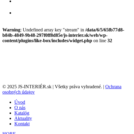
Warning
: Undefined array key "stream" in
/data/6/5/65fb77d8-
b84b-4849-9b48-297f0ff8d85e/js-interier.sk/web/wp-
content/plugins/like-box/includes/widget.php
on line
32
© 2025 JS-INTERIÉR.sk | Všetky práva vyhradené. |
Ochrana
osobných údajov
Úvod
O nás
Katalóg
Aktuality
Kontakt
HORE