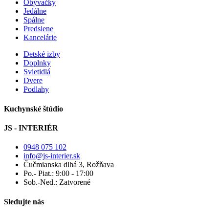
Obývačky
Jedálne
Spálne
Predsiene
Kancelárie
Detské izby
Doplnky
Svietidlá
Dvere
Podlahy
Kuchynské štúdio
JS - INTERIÉR
0948 075 102
info@js-interier.sk
Čučmianska dlhá 3, Rožňava
Po.- Piat.: 9:00 - 17:00
Sob.-Ned.: Zatvorené
Sledujte nás