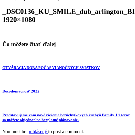
_DSC0136_KU_SMILE_dub_arlington_
1920×1080
Čo môžete čítať ďalej
OTVÁRACIA DOBA POČAS VIANOČNÝCH SVIATKOV
Decodomácnosť 2022
Predstavujeme vám nové riešenie bezúchytkových kuchýň Family. Už teraz
sa môžete objednať na bezplatné plánovanie.
You must be
prihlásený
to post a comment.