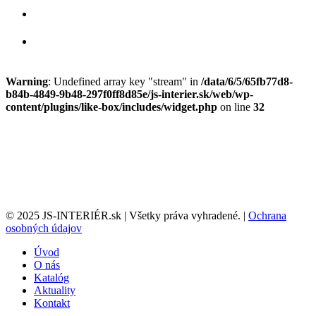
Warning
: Undefined array key "stream" in
/data/6/5/65fb77d8-
b84b-4849-9b48-297f0ff8d85e/js-interier.sk/web/wp-
content/plugins/like-box/includes/widget.php
on line
32
© 2025 JS-INTERIÉR.sk | Všetky práva vyhradené. |
Ochrana
osobných údajov
Úvod
O nás
Katalóg
Aktuality
Kontakt