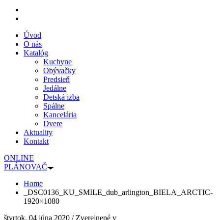
Úvod
O nás
Katalóg
Kuchyne
Obývačky
Predsieň
Jedálne
Detská izba
Spálne
Kancelária
Dvere
Aktuality
Kontakt
ONLINE
PLÁNOVAČ
Home
_DSC0136_KU_SMILE_dub_arlington_BIELA_ARCTIC-
1920×1080
štvrtok, 04 júna 2020
/
Zverejnené v