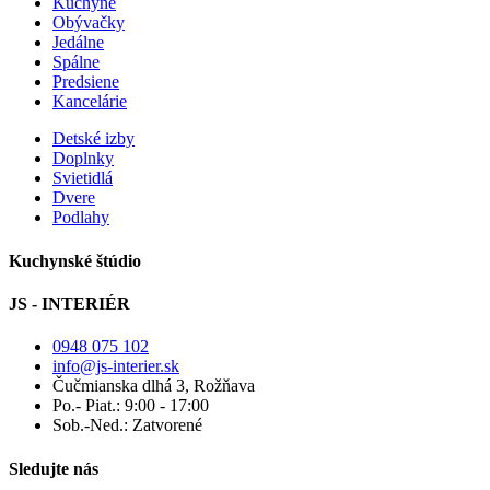
Kuchyne
Obývačky
Jedálne
Spálne
Predsiene
Kancelárie
Detské izby
Doplnky
Svietidlá
Dvere
Podlahy
Kuchynské štúdio
JS - INTERIÉR
0948 075 102
info@js-interier.sk
Čučmianska dlhá 3, Rožňava
Po.- Piat.: 9:00 - 17:00
Sob.-Ned.: Zatvorené
Sledujte nás