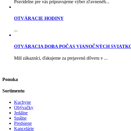
Pravidelne pre vás pripravujeme výber zľavnenéh...
OTVÁRACIE HODINY
...
OTVÁRACIA DOBA POČAS VIANOČNÝCH SVIATK
Milí zákazníci, ďakujeme za prejavenú dôveru v ...
Ponuka
Sortimentu
Kuchyne
Obývačky
Jedálne
Spálne
Predsiene
Kancelárie