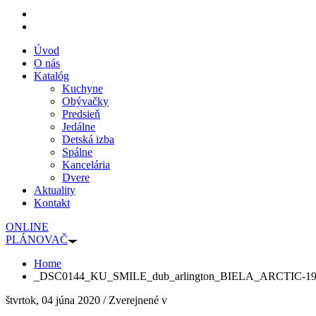
Úvod
O nás
Katalóg
Kuchyne
Obývačky
Predsieň
Jedálne
Detská izba
Spálne
Kancelária
Dvere
Aktuality
Kontakt
ONLINE
PLÁNOVAČ
Home
_DSC0144_KU_SMILE_dub_arlington_BIELA_ARCTIC-19
štvrtok, 04 júna 2020
/
Zverejnené v