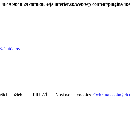
-4849-9b48-297f0ff8d85e/js-interier.sk/web/wp-content/plugins/lik
ých údajov
šich služieb...
PRIJAŤ
Nastavenia cookies
Ochrana osobných 