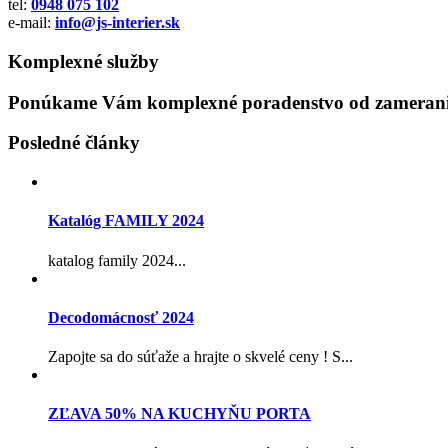
tel:
0948 075 102
e-mail:
info@js-interier.sk
Komplexné služby
Ponúkame Vám komplexné poradenstvo od zamerania
Posledné články
Katalóg FAMILY 2024
katalog family 2024...
Decodomácnosť 2024
Zapojte sa do súťaže a hrajte o skvelé ceny ! S...
ZĽAVA 50% NA KUCHYŇU PORTA