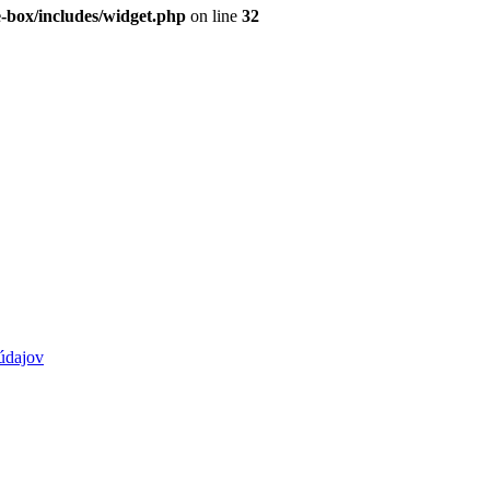
e-box/includes/widget.php
on line
32
údajov