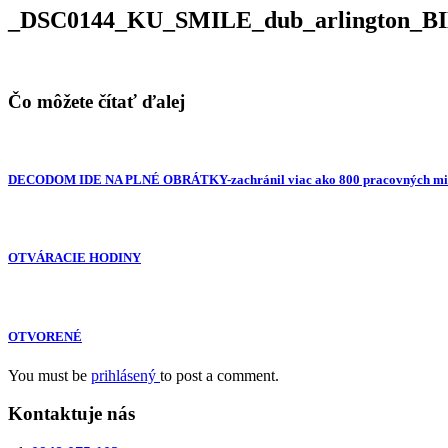
_DSC0144_KU_SMILE_dub_arlington_B
Čo môžete čítať ďalej
DECODOM IDE NA PLNÉ OBRÁTKY-zachránil viac ako 800 pracovných mie
OTVÁRACIE HODINY
OTVORENÉ
You must be
prihlásený
to post a comment.
Kontaktuje nás