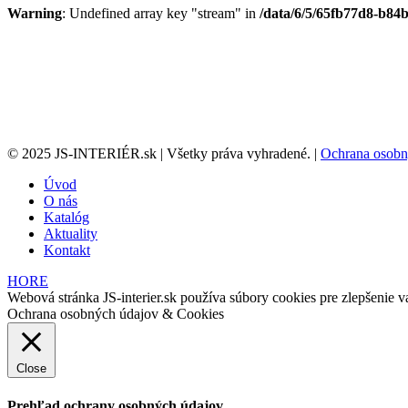
Warning
: Undefined array key "stream" in
/data/6/5/65fb77d8-b84b
© 2025 JS-INTERIÉR.sk | Všetky práva vyhradené. |
Ochrana osobn
Úvod
O nás
Katalóg
Aktuality
Kontakt
HORE
Webová stránka JS-interier.sk používa súbory cookies pre zlepšenie va
Ochrana osobných údajov & Cookies
Close
Prehľad ochrany osobných údajov