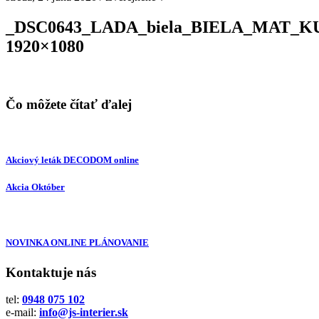
_DSC0643_LADA_biela_BIELA_MAT_K
1920×1080
Čo môžete čítať ďalej
Akciový leták DECODOM online
Akcia Október
NOVINKA ONLINE PLÁNOVANIE
Kontaktuje nás
tel:
0948 075 102
e-mail:
info@js-interier.sk