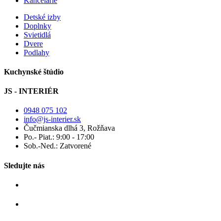
Kancelárie
Detské izby
Doplnky
Svietidlá
Dvere
Podlahy
Kuchynské štúdio
JS - INTERIÉR
0948 075 102
info@js-interier.sk
Čučmianska dlhá 3, Rožňava
Po.- Piat.: 9:00 - 17:00
Sob.-Ned.: Zatvorené
Sledujte nás