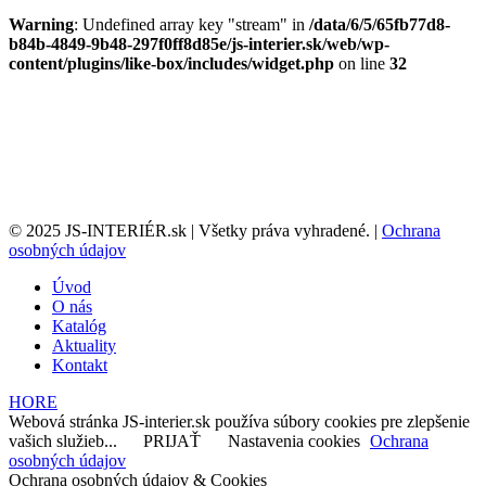
Warning
: Undefined array key "stream" in
/data/6/5/65fb77d8-
b84b-4849-9b48-297f0ff8d85e/js-interier.sk/web/wp-
content/plugins/like-box/includes/widget.php
on line
32
© 2025 JS-INTERIÉR.sk | Všetky práva vyhradené. |
Ochrana
osobných údajov
Úvod
O nás
Katalóg
Aktuality
Kontakt
HORE
Webová stránka JS-interier.sk používa súbory cookies pre zlepšenie
vašich služieb...
PRIJAŤ
Nastavenia cookies
Ochrana
osobných údajov
Ochrana osobných údajov & Cookies