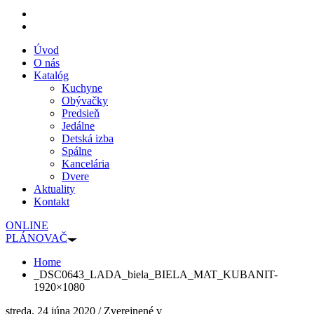
Úvod
O nás
Katalóg
Kuchyne
Obývačky
Predsieň
Jedálne
Detská izba
Spálne
Kancelária
Dvere
Aktuality
Kontakt
ONLINE
PLÁNOVAČ
Home
_DSC0643_LADA_biela_BIELA_MAT_KUBANIT-
1920×1080
streda, 24 júna 2020
/
Zverejnené v