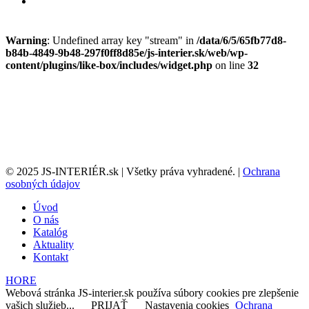
Warning
: Undefined array key "stream" in
/data/6/5/65fb77d8-
b84b-4849-9b48-297f0ff8d85e/js-interier.sk/web/wp-
content/plugins/like-box/includes/widget.php
on line
32
© 2025 JS-INTERIÉR.sk | Všetky práva vyhradené. |
Ochrana
osobných údajov
Úvod
O nás
Katalóg
Aktuality
Kontakt
HORE
Webová stránka JS-interier.sk používa súbory cookies pre zlepšenie
vašich služieb...
PRIJAŤ
Nastavenia cookies
Ochrana