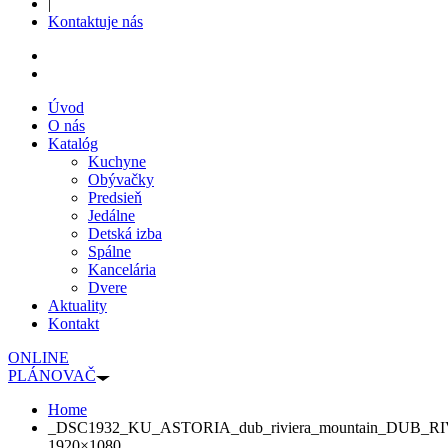
|
Kontaktuje nás
Úvod
O nás
Katalóg
Kuchyne
Obývačky
Predsieň
Jedálne
Detská izba
Spálne
Kancelária
Dvere
Aktuality
Kontakt
ONLINE
PLÁNOVAČ
Home
_DSC1932_KU_ASTORIA_dub_riviera_mountain_DUB_
1920×1080