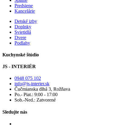
Spálne
Predsiene
Kancelárie
Detské izby
Doplnky
Svietidlá
Dvere
Podlahy
Kuchynské štúdio
JS - INTERIÉR
0948 075 102
info@js-interier.sk
Čučmianska dlhá 3, Rožňava
Po.- Piat.: 9:00 - 17:00
Sob.-Ned.: Zatvorené
Sledujte nás