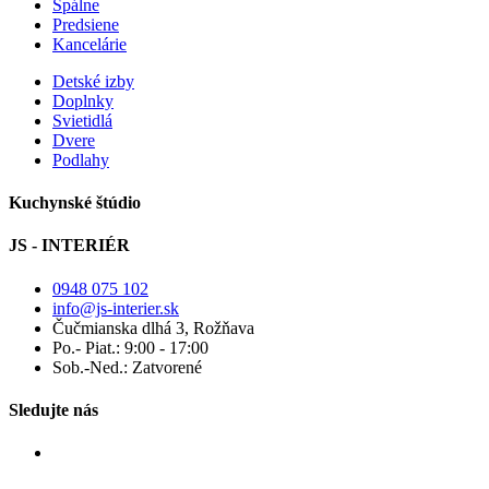
Spálne
Predsiene
Kancelárie
Detské izby
Doplnky
Svietidlá
Dvere
Podlahy
Kuchynské štúdio
JS - INTERIÉR
0948 075 102
info@js-interier.sk
Čučmianska dlhá 3, Rožňava
Po.- Piat.: 9:00 - 17:00
Sob.-Ned.: Zatvorené
Sledujte nás