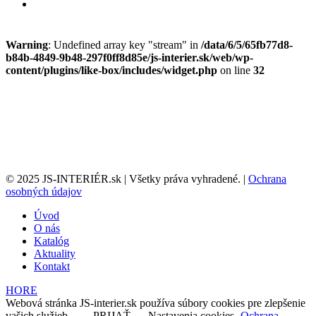
Warning
: Undefined array key "stream" in
/data/6/5/65fb77d8-
b84b-4849-9b48-297f0ff8d85e/js-interier.sk/web/wp-
content/plugins/like-box/includes/widget.php
on line
32
© 2025 JS-INTERIÉR.sk | Všetky práva vyhradené. |
Ochrana
osobných údajov
Úvod
O nás
Katalóg
Aktuality
Kontakt
HORE
Webová stránka JS-interier.sk používa súbory cookies pre zlepšenie
vašich služieb...
PRIJAŤ
Nastavenia cookies
Ochrana