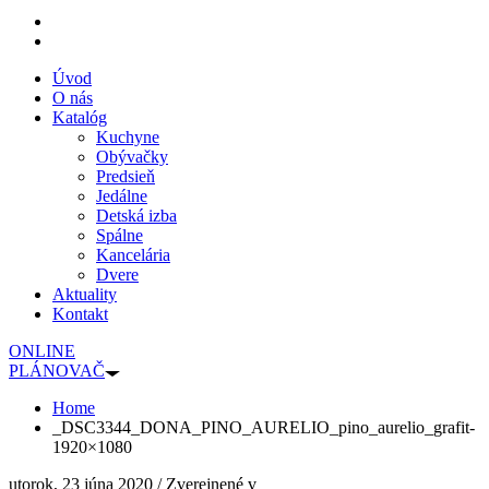
Úvod
O nás
Katalóg
Kuchyne
Obývačky
Predsieň
Jedálne
Detská izba
Spálne
Kancelária
Dvere
Aktuality
Kontakt
ONLINE
PLÁNOVAČ
Home
_DSC3344_DONA_PINO_AURELIO_pino_aurelio_grafit-
1920×1080
utorok, 23 júna 2020
/
Zverejnené v