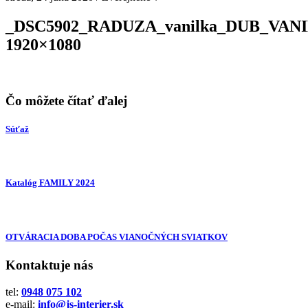
_DSC5902_RADUZA_vanilka_DUB_VAN
1920×1080
Čo môžete čítať ďalej
Súťaž
Katalóg FAMILY 2024
OTVÁRACIA DOBA POČAS VIANOČNÝCH SVIATKOV
Kontaktuje nás
tel:
0948 075 102
e-mail:
info@js-interier.sk