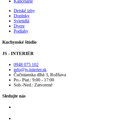
Kancelárie
Detské izby
Doplnky
Svietidlá
Dvere
Podlahy
Kuchynské štúdio
JS - INTERIÉR
0948 075 102
info@js-interier.sk
Čučmianska dlhá 3, Rožňava
Po.- Piat.: 9:00 - 17:00
Sob.-Ned.: Zatvorené
Sledujte nás