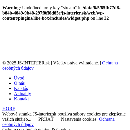
Warning
: Undefined array key "stream" in
/data/6/5/65fb77d8-
b84b-4849-9b48-297f0ff8d85e/js-interier.sk/web/wp-
content/plugins/like-box/includes/widget.php
on line
32
© 2025 JS-INTERIÉR.sk | Všetky práva vyhradené. |
Ochrana
osobných údajov
Úvod
O nás
Katalóg
Aktuality
Kontakt
HORE
Webová stránka JS-interier.sk používa súbory cookies pre zlepšenie
vašich služieb...
PRIJAŤ
Nastavenia cookies
Ochrana
osobných údajov
Ochrana osobných údajov & Cookies