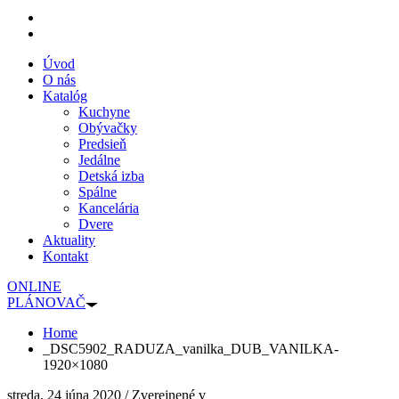
Úvod
O nás
Katalóg
Kuchyne
Obývačky
Predsieň
Jedálne
Detská izba
Spálne
Kancelária
Dvere
Aktuality
Kontakt
ONLINE
PLÁNOVAČ
Home
_DSC5902_RADUZA_vanilka_DUB_VANILKA-
1920×1080
streda, 24 júna 2020
/
Zverejnené v