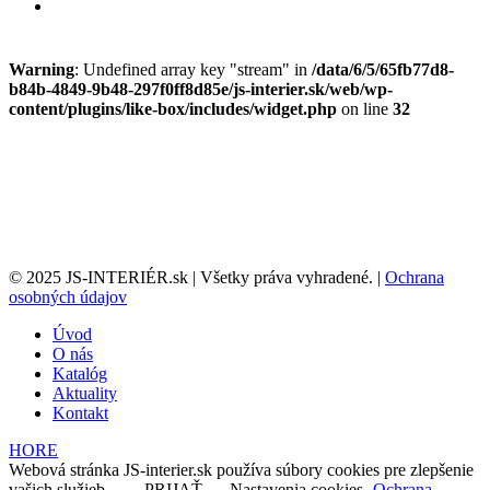
Warning
: Undefined array key "stream" in
/data/6/5/65fb77d8-
b84b-4849-9b48-297f0ff8d85e/js-interier.sk/web/wp-
content/plugins/like-box/includes/widget.php
on line
32
© 2025 JS-INTERIÉR.sk | Všetky práva vyhradené. |
Ochrana
osobných údajov
Úvod
O nás
Katalóg
Aktuality
Kontakt
HORE
Webová stránka JS-interier.sk používa súbory cookies pre zlepšenie
vašich služieb...
PRIJAŤ
Nastavenia cookies
Ochrana