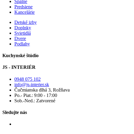
Spálne
Predsiene
Kancelárie
Detské izby
Doplnky
Svietidlá
Dvere
Podlahy
Kuchynské štúdio
JS - INTERIÉR
0948 075 102
info@js-interier.sk
Čučmianska dlhá 3, Rožňava
Po.- Piat.: 9:00 - 17:00
Sob.-Ned.: Zatvorené
Sledujte nás