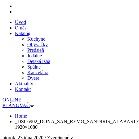
Úvod
O nás
Katalóg
Kuchyne
Obývačky
Predsieň
Jedálne
Detská izba
Spálne
Kancelária
Dvere
Aktuality
Kontakt
ONLINE
PLÁNOVAČ
Home
_DSC6902_DONA_SAN_REMO_SANDIRIS_ALABASTER_
1920×1080
utorok, 23 júna 2020
/
Zverejnené v