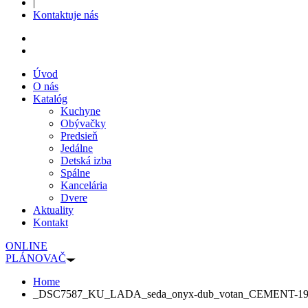
|
Kontaktuje nás
Úvod
O nás
Katalóg
Kuchyne
Obývačky
Predsieň
Jedálne
Detská izba
Spálne
Kancelária
Dvere
Aktuality
Kontakt
ONLINE
PLÁNOVAČ
Home
_DSC7587_KU_LADA_seda_onyx-dub_votan_CEMENT-19