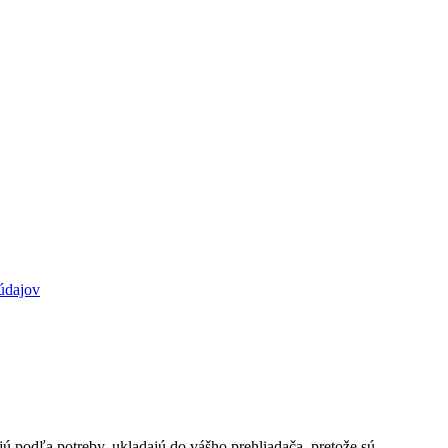
údajov
jú podľa potreby, ukladajú do vášho prehliadača, pretože sú