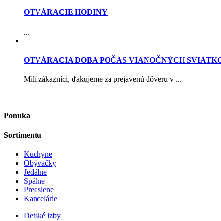
OTVÁRACIE HODINY
...
OTVÁRACIA DOBA POČAS VIANOČNÝCH SVIATK
Milí zákazníci, ďakujeme za prejavenú dôveru v ...
Ponuka
Sortimentu
Kuchyne
Obývačky
Jedálne
Spálne
Predsiene
Kancelárie
Detské izby