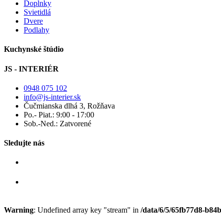
Doplnky
Svietidlá
Dvere
Podlahy
Kuchynské štúdio
JS - INTERIÉR
0948 075 102
info@js-interier.sk
Čučmianska dlhá 3, Rožňava
Po.- Piat.: 9:00 - 17:00
Sob.-Ned.: Zatvorené
Sledujte nás
Warning
: Undefined array key "stream" in
/data/6/5/65fb77d8-b84b