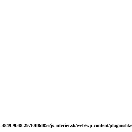
-4849-9b48-297f0ff8d85e/js-interier.sk/web/wp-content/plugins/lik