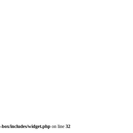
e-box/includes/widget.php
on line
32