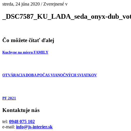
streda, 24 júna 2020
/
Zverejnené v
_DSC7587_KU_LADA_seda_onyx-dub_vo
Čo môžete čítať ďalej
Kuchyne na mieru FAMILY
OTVÁRACIA DOBA POČAS VIANOČNÝCH SVIATKOV
PF 2021
Kontaktuje nás
tel:
0948 075 102
e-mail:
info@js-interier.sk