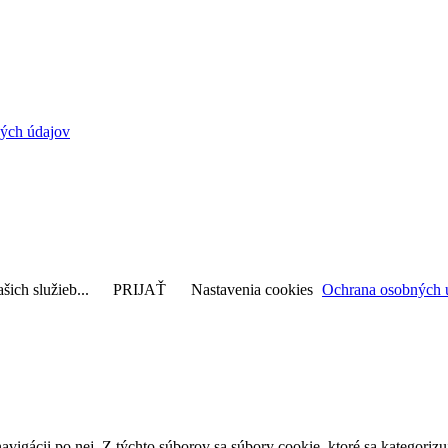
ých údajov
šich služieb...
PRIJAŤ
Nastavenia cookies
Ochrana osobných 
avigácii po nej. Z týchto súborov sa súbory cookie, ktoré sa kategorizu