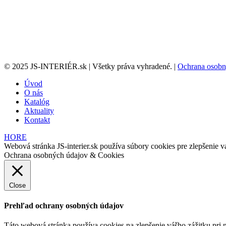
© 2025 JS-INTERIÉR.sk | Všetky práva vyhradené. |
Ochrana osobn
Úvod
O nás
Katalóg
Aktuality
Kontakt
HORE
Webová stránka JS-interier.sk používa súbory cookies pre zlepšenie va
Ochrana osobných údajov & Cookies
Close
Prehľad ochrany osobných údajov
Táto webová stránka používa cookies na zlepšenie vášho zážitku pri n