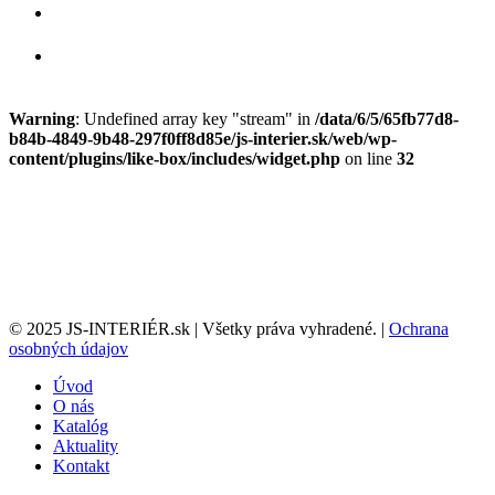
Warning
: Undefined array key "stream" in
/data/6/5/65fb77d8-
b84b-4849-9b48-297f0ff8d85e/js-interier.sk/web/wp-
content/plugins/like-box/includes/widget.php
on line
32
© 2025 JS-INTERIÉR.sk | Všetky práva vyhradené. |
Ochrana
osobných údajov
Úvod
O nás
Katalóg
Aktuality
Kontakt