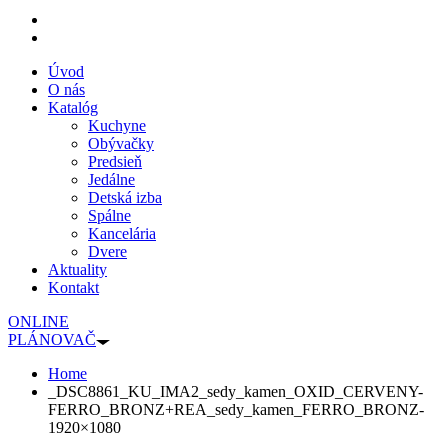
Úvod
O nás
Katalóg
Kuchyne
Obývačky
Predsieň
Jedálne
Detská izba
Spálne
Kancelária
Dvere
Aktuality
Kontakt
ONLINE
PLÁNOVAČ
Home
_DSC8861_KU_IMA2_sedy_kamen_OXID_CERVENY-
FERRO_BRONZ+REA_sedy_kamen_FERRO_BRONZ-
1920×1080