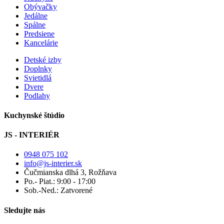
Obývačky
Jedálne
Spálne
Predsiene
Kancelárie
Detské izby
Doplnky
Svietidlá
Dvere
Podlahy
Kuchynské štúdio
JS - INTERIÉR
0948 075 102
info@js-interier.sk
Čučmianska dlhá 3, Rožňava
Po.- Piat.: 9:00 - 17:00
Sob.-Ned.: Zatvorené
Sledujte nás