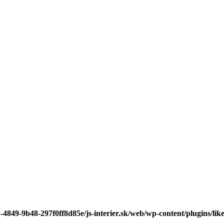
-4849-9b48-297f0ff8d85e/js-interier.sk/web/wp-content/plugins/lik