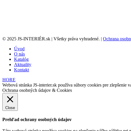
© 2025 JS-INTERIÉR.sk | Všetky práva vyhradené. |
Ochrana osobn
Úvod
O nás
Katalóg
Aktuality
Kontakt
HORE
Webová stránka JS-interier.sk používa súbory cookies pre zlepšenie va
Ochrana osobných údajov & Cookies
Close
Prehľad ochrany osobných údajov
Táto webová stránka používa cookies na zlepšenie vášho zážitku pri n