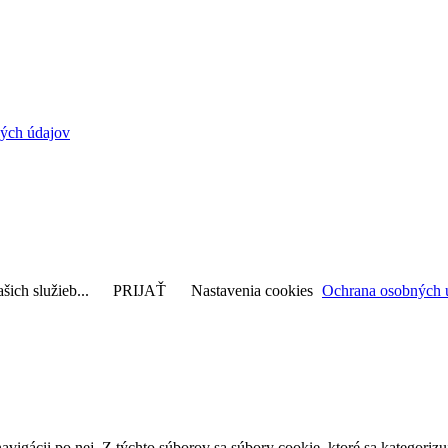
ých údajov
šich služieb...
PRIJAŤ
Nastavenia cookies
Ochrana osobných 
avigácii po nej. Z týchto súborov sa súbory cookie, ktoré sa kategorizu