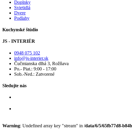
Doplnky
Svietidlá
Dvere
Podlahy
Kuchynské štúdio
JS - INTERIÉR
0948 075 102
info@js-interier.sk
Čučmianska dlhá 3, Rožňava
Po.- Piat.: 9:00 - 17:00
Sob.-Ned.: Zatvorené
Sledujte nás
Warning
: Undefined array key "stream" in
/data/6/5/65fb77d8-b84b