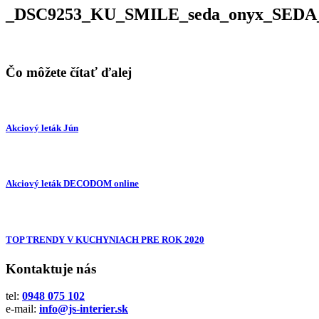
_DSC9253_KU_SMILE_seda_onyx_SEDA
Čo môžete čítať ďalej
Akciový leták Jún
Akciový leták DECODOM online
TOP TRENDY V KUCHYNIACH PRE ROK 2020
Kontaktuje nás
tel:
0948 075 102
e-mail:
info@js-interier.sk