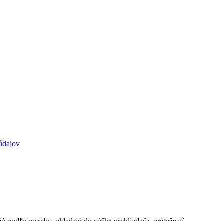
údajov
jú podľa potreby, ukladajú do vášho prehliadača, pretože sú