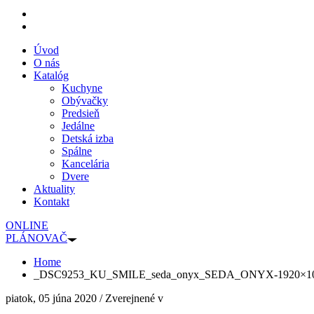
Úvod
O nás
Katalóg
Kuchyne
Obývačky
Predsieň
Jedálne
Detská izba
Spálne
Kancelária
Dvere
Aktuality
Kontakt
ONLINE
PLÁNOVAČ
Home
_DSC9253_KU_SMILE_seda_onyx_SEDA_ONYX-1920×1
piatok, 05 júna 2020
/
Zverejnené v