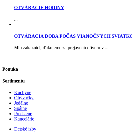
OTVÁRACIE HODINY
...
OTVÁRACIA DOBA POČAS VIANOČNÝCH SVIATK
Milí zákazníci, ďakujeme za prejavenú dôveru v ...
Ponuka
Sortimentu
Kuchyne
Obývačky
Jedálne
Spálne
Predsiene
Kancelárie
Detské izby