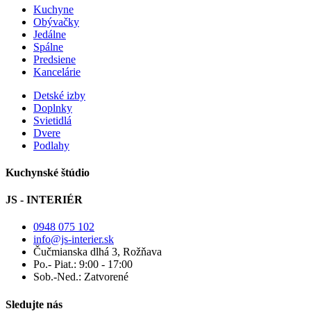
Kuchyne
Obývačky
Jedálne
Spálne
Predsiene
Kancelárie
Detské izby
Doplnky
Svietidlá
Dvere
Podlahy
Kuchynské štúdio
JS - INTERIÉR
0948 075 102
info@js-interier.sk
Čučmianska dlhá 3, Rožňava
Po.- Piat.: 9:00 - 17:00
Sob.-Ned.: Zatvorené
Sledujte nás