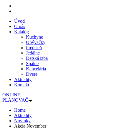
Úvod
O nás
Katalóg
Kuchyne
Obývačky
Predsieň
Jedálne
Detská izba
Spálne
Kancelária
Dvere
Aktuality
Kontakt
ONLINE
PLÁNOVAČ
Home
Aktuality
Novinky
Akcia November