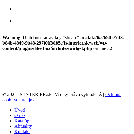
Warning
: Undefined array key "stream" in
/data/6/5/65fb77d8-
b84b-4849-9b48-297f0ff8d85e/js-interier.sk/web/wp-
content/plugins/like-box/includes/widget.php
on line
32
© 2025 JS-INTERIÉR.sk | Všetky práva vyhradené. |
Ochrana
osobných údajov
Úvod
O nás
Katalóg
Aktuality
Kontakt