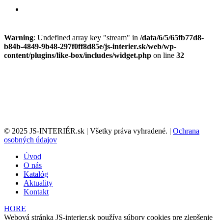
Warning
: Undefined array key "stream" in
/data/6/5/65fb77d8-
b84b-4849-9b48-297f0ff8d85e/js-interier.sk/web/wp-
content/plugins/like-box/includes/widget.php
on line
32
© 2025 JS-INTERIÉR.sk | Všetky práva vyhradené. |
Ochrana
osobných údajov
Úvod
O nás
Katalóg
Aktuality
Kontakt
HORE
Webová stránka JS-interier.sk používa súbory cookies pre zlepšenie