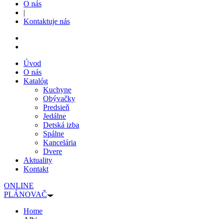
O nás
|
Kontaktuje nás
Úvod
O nás
Katalóg
Kuchyne
Obývačky
Predsieň
Jedálne
Detská izba
Spálne
Kancelária
Dvere
Aktuality
Kontakt
ONLINE
PLÁNOVAČ
Home