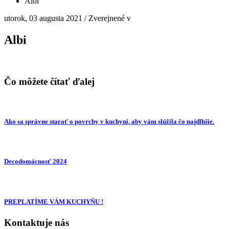
Albi
utorok, 03 augusta 2021
/
Zverejnené v
Albi
Čo môžete čítať ďalej
Ako sa správne starať o povrchy v kuchyni, aby vám slúžila čo najdlhšie.
Decodomácnosť 2024
PREPLATÍME VÁM KUCHYŇU !
Kontaktuje nás