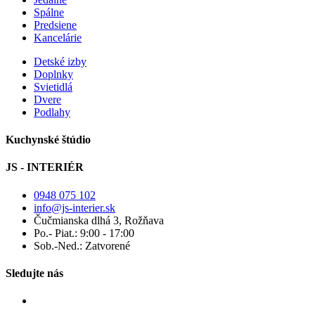
Spálne
Predsiene
Kancelárie
Detské izby
Doplnky
Svietidlá
Dvere
Podlahy
Kuchynské štúdio
JS - INTERIÉR
0948 075 102
info@js-interier.sk
Čučmianska dlhá 3, Rožňava
Po.- Piat.: 9:00 - 17:00
Sob.-Ned.: Zatvorené
Sledujte nás