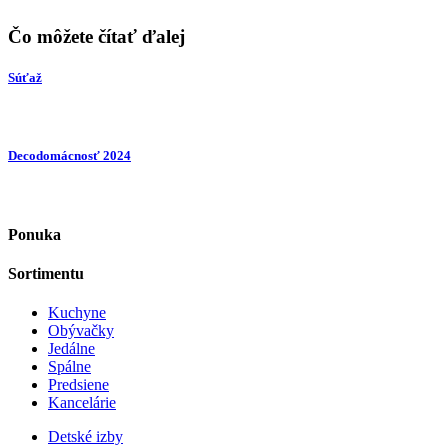
Čo môžete čítať ďalej
Súťaž
Decodomácnosť 2024
Ponuka
Sortimentu
Kuchyne
Obývačky
Jedálne
Spálne
Predsiene
Kancelárie
Detské izby