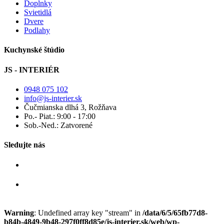
Doplnky
Svietidlá
Dvere
Podlahy
Kuchynské štúdio
JS - INTERIÉR
0948 075 102
info@js-interier.sk
Čučmianska dlhá 3, Rožňava
Po.- Piat.: 9:00 - 17:00
Sob.-Ned.: Zatvorené
Sledujte nás
Warning
: Undefined array key "stream" in
/data/6/5/65fb77d8-
b84b-4849-9b48-297f0ff8d85e/js-interier.sk/web/wp-