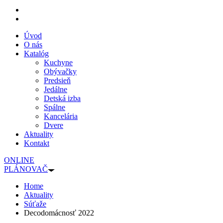
Úvod
O nás
Katalóg
Kuchyne
Obývačky
Predsieň
Jedálne
Detská izba
Spálne
Kancelária
Dvere
Aktuality
Kontakt
ONLINE
PLÁNOVAČ
Home
Aktuality
Súťaže
Decodomácnosť 2022