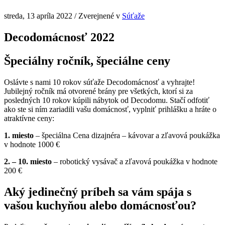
streda, 13 apríla 2022
/
Zverejnené v
Súťaže
Decodomácnosť 2022
Špeciálny ročník, špeciálne ceny
Oslávte s nami 10 rokov súťaže Decodomácnosť a vyhrajte!
Jubilejný ročník má otvorené brány pre všetkých, ktorí si za
posledných 10 rokov kúpili nábytok od Decodomu. Stačí odfotiť
ako ste si ním zariadili vašu domácnosť, vyplniť prihlášku a hráte o
atraktívne ceny:
1. miesto
– špeciálna Cena dizajnéra – kávovar a zľavová poukážka
v hodnote 1000 €
2. – 10. miesto
– robotický vysávač a zľavová poukážka v hodnote
200 €
Aký jedinečný príbeh sa vám spája s
vašou kuchyňou alebo domácnosťou?