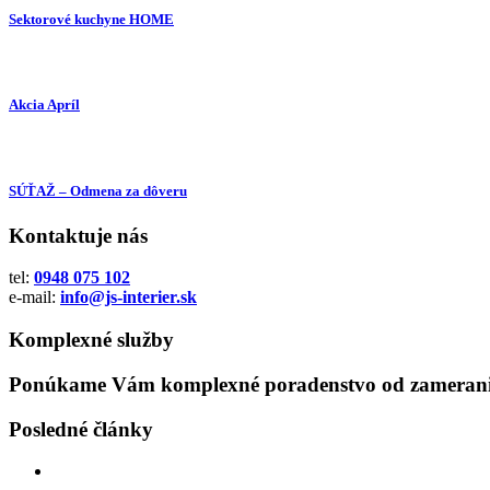
Sektorové kuchyne HOME
Akcia Apríl
SÚŤAŽ – Odmena za dôveru
Kontaktuje nás
tel:
0948 075 102
e-mail:
info@js-interier.sk
Komplexné služby
Ponúkame Vám komplexné poradenstvo od zamerania
Posledné články