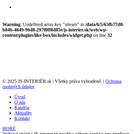
Warning
: Undefined array key "stream" in
/data/6/5/65fb77d8-
b84b-4849-9b48-297f0ff8d85e/js-interier.sk/web/wp-
content/plugins/like-box/includes/widget.php
on line
32
© 2025 JS-INTERIÉR.sk | Všetky práva vyhradené. |
Ochrana
osobných údajov
Úvod
O nás
Katalóg
Aktuality
Kontakt
HORE
Webová stránka JS-interier.sk používa súbory cookies pre zlepšenie