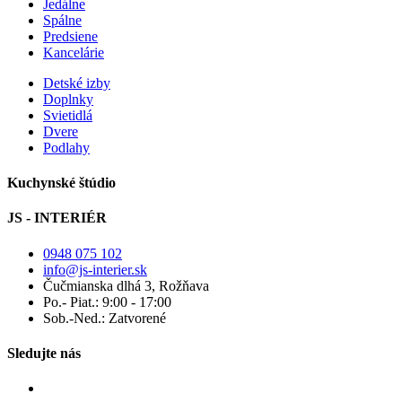
Jedálne
Spálne
Predsiene
Kancelárie
Detské izby
Doplnky
Svietidlá
Dvere
Podlahy
Kuchynské štúdio
JS - INTERIÉR
0948 075 102
info@js-interier.sk
Čučmianska dlhá 3, Rožňava
Po.- Piat.: 9:00 - 17:00
Sob.-Ned.: Zatvorené
Sledujte nás