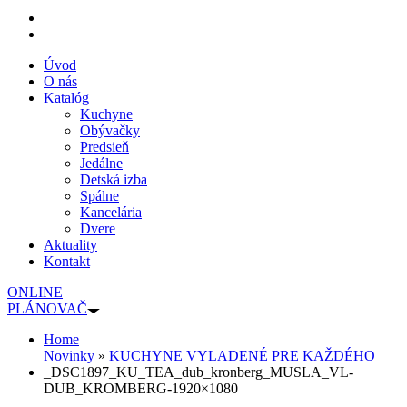
Úvod
O nás
Katalóg
Kuchyne
Obývačky
Predsieň
Jedálne
Detská izba
Spálne
Kancelária
Dvere
Aktuality
Kontakt
ONLINE
PLÁNOVAČ
Home
Novinky
»
KUCHYNE VYLADENÉ PRE KAŽDÉHO
_DSC1897_KU_TEA_dub_kronberg_MUSLA_VL-
DUB_KROMBERG-1920×1080