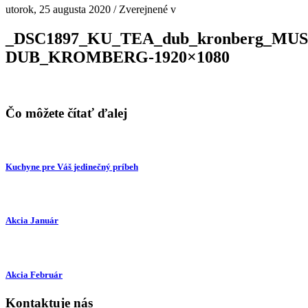
utorok, 25 augusta 2020
/
Zverejnené v
_DSC1897_KU_TEA_dub_kronberg_MU
DUB_KROMBERG-1920×1080
Čo môžete čítať ďalej
Kuchyne pre Váš jedinečný príbeh
Akcia Január
Akcia Február
Kontaktuje nás