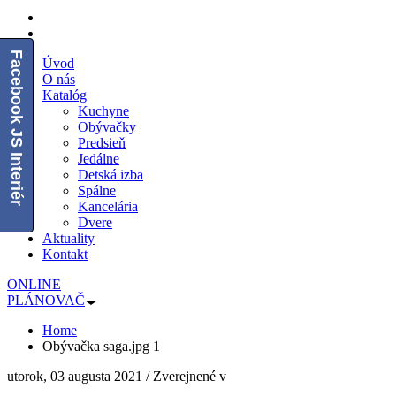
Facebook JS Interiér
Úvod
O nás
Katalóg
Kuchyne
Obývačky
Predsieň
Jedálne
Detská izba
Spálne
Kancelária
Dvere
Aktuality
Kontakt
ONLINE
PLÁNOVAČ
Home
Obývačka saga.jpg 1
utorok, 03 augusta 2021
/
Zverejnené v