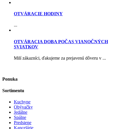
OTVÁRACIE HODINY
...
OTVÁRACIA DOBA POČAS VIANOČNÝCH
SVIATKOV
Milí zákazníci, ďakujeme za prejavenú dôveru v ...
Ponuka
Sortimentu
Kuchyne
Obývačky
Jedálne
Spálne
Predsiene
Kancelárie