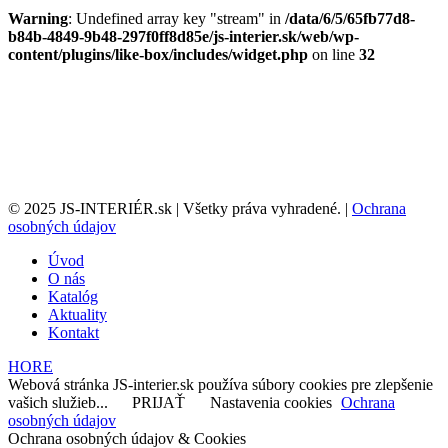
Warning
: Undefined array key "stream" in
/data/6/5/65fb77d8-
b84b-4849-9b48-297f0ff8d85e/js-interier.sk/web/wp-
content/plugins/like-box/includes/widget.php
on line
32
© 2025 JS-INTERIÉR.sk | Všetky práva vyhradené. |
Ochrana
osobných údajov
Úvod
O nás
Katalóg
Aktuality
Kontakt
HORE
Webová stránka JS-interier.sk používa súbory cookies pre zlepšenie
vašich služieb...
PRIJAŤ
Nastavenia cookies
Ochrana
osobných údajov
Ochrana osobných údajov & Cookies