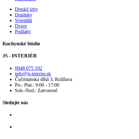
Detské izby
Doplnky
Svietidlá
Dvere
Podlahy
Kuchynské štúdio
JS - INTERIÉR
0948 075 102
info@js-interier.sk
Čučmianska dlhá 3, Rožňava
Po.- Piat.: 9:00 - 17:00
Sob.-Ned.: Zatvorené
Sledujte nás