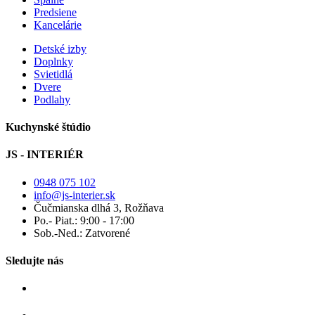
Predsiene
Kancelárie
Detské izby
Doplnky
Svietidlá
Dvere
Podlahy
Kuchynské štúdio
JS - INTERIÉR
0948 075 102
info@js-interier.sk
Čučmianska dlhá 3, Rožňava
Po.- Piat.: 9:00 - 17:00
Sob.-Ned.: Zatvorené
Sledujte nás