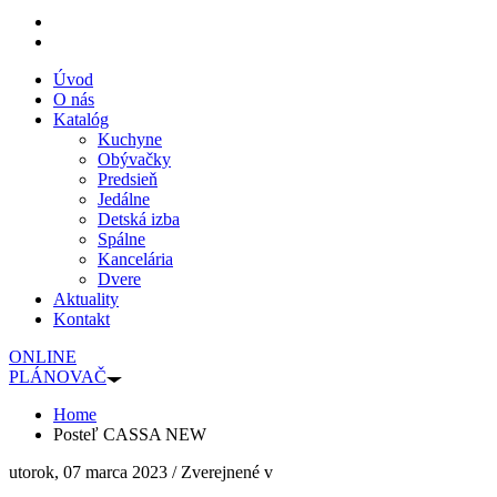
Úvod
O nás
Katalóg
Kuchyne
Obývačky
Predsieň
Jedálne
Detská izba
Spálne
Kancelária
Dvere
Aktuality
Kontakt
ONLINE
PLÁNOVAČ
Home
Posteľ CASSA NEW
utorok, 07 marca 2023
/
Zverejnené v