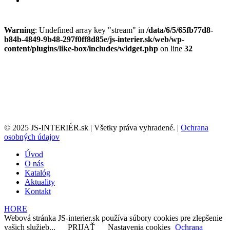
Warning
: Undefined array key "stream" in
/data/6/5/65fb77d8-
b84b-4849-9b48-297f0ff8d85e/js-interier.sk/web/wp-
content/plugins/like-box/includes/widget.php
on line
32
© 2025 JS-INTERIÉR.sk | Všetky práva vyhradené. |
Ochrana
osobných údajov
Úvod
O nás
Katalóg
Aktuality
Kontakt
HORE
Webová stránka JS-interier.sk používa súbory cookies pre zlepšenie
vašich služieb...
PRIJAŤ
Nastavenia cookies
Ochrana