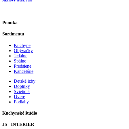
Akciový leták Jún
Ponuka
Sortimentu
Kuchyne
Obývačky
Jedálne
Spálne
Predsiene
Kancelárie
Detské izby
Doplnky
Svietidlá
Dvere
Podlahy
Kuchynské štúdio
JS - INTERIÉR