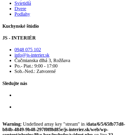
Svietidlá
Dvere
Podlahy
Kuchynské štúdio
JS - INTERIÉR
0948 075 102
info@js-interier.sk
Čučmianska dlhá 3, Rožňava
Po.- Piat.: 9:00 - 17:00
Sob.-Ned.: Zatvorené
Sledujte nás
Warning
: Undefined array key "stream" in
/data/6/5/65fb77d8-
b84b-4849-9b48-297f0ff8d85e/js-interier.sk/web/wp-
content/plugins/like-box/includes/widget.php
on line
32