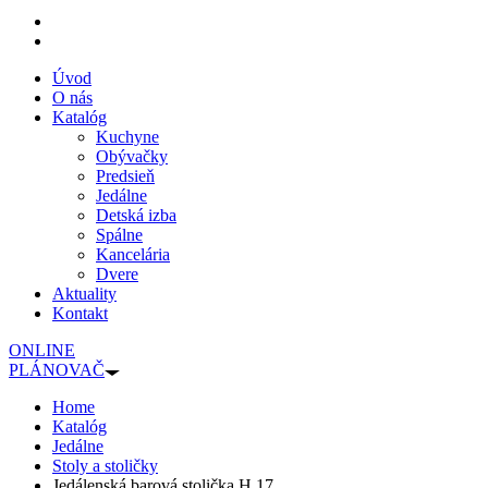
Úvod
O nás
Katalóg
Kuchyne
Obývačky
Predsieň
Jedálne
Detská izba
Spálne
Kancelária
Dvere
Aktuality
Kontakt
ONLINE
PLÁNOVAČ
Home
Katalóg
Jedálne
Stoly a stoličky
Jedálenská barová stolička H 17