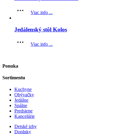
Viac info ...
Jedálenský stôl Kolos
Viac info ...
Ponuka
Sortimentu
Kuchyne
Obývačky
Jedálne
Spálne
Predsiene
Kancelárie
Detské izby
Doplnky