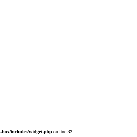
e-box/includes/widget.php
on line
32