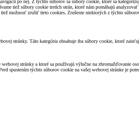
avigácii po nej. Z týchto súborov sa súbory cookie, ktoré sa kategorizu
vame tiež súbory cookie tretích strán, ktoré nám pomáhajú analyzovať
 tiež možnosť zrušiť tieto cookies. Zrušenie niektorých z týchto súbo
ovej stránky. Táto kategória obsahuje iba súbory cookie, ktoré zaisťu
 webovej stránky a ktoré sa používajú výlučne na zhromažďovanie oso
red spustením týchto súborov cookie na vašej webovej stránke je potre