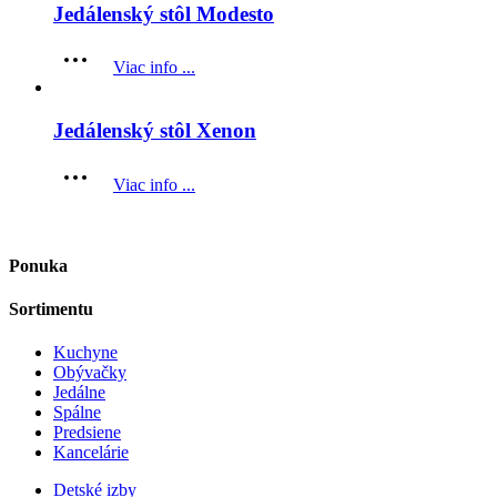
Jedálenský stôl Modesto
Viac info ...
Jedálenský stôl Xenon
Viac info ...
Ponuka
Sortimentu
Kuchyne
Obývačky
Jedálne
Spálne
Predsiene
Kancelárie
Detské izby