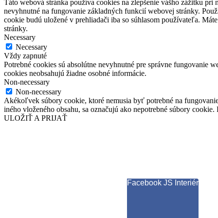
Táto webová stránka používa cookies na zlepšenie vášho zážitku pri n
nevyhnutné na fungovanie základných funkcií webovej stránky. Použí
cookie budú uložené v prehliadači iba so súhlasom používateľa. Máte
stránky.
Necessary
Necessary
Vždy zapnuté
Potrebné cookies sú absolútne nevyhnutné pre správne fungovanie web
cookies neobsahujú žiadne osobné informácie.
Non-necessary
Non-necessary
Akékoľvek súbory cookie, ktoré nemusia byť potrebné na fungovanie
iného vloženého obsahu, sa označujú ako nepotrebné súbory cookie. P
ULOŽIŤ A PRIJAŤ
Facebook JS Interiér