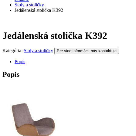
Stoly a stoličky
Jedálenská stolička K392
Jedálenská stolička K392
Kategória:
Stoly a stoličky
Pre viac informácii nás kontaktuje
Popis
Popis