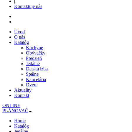
|
Kontaktuje nás
Úvod
O nás
Katalóg
Kuchyne
Obývačky
Predsieň
Jedálne
Detská izba
Spálne
Kancelária
Dvere
Aktuality
Kontakt
ONLINE
PLÁNOVAČ
Home
Katalóg
Jedálne