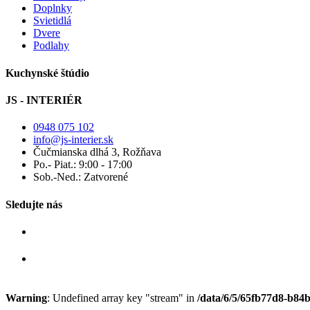
Doplnky
Svietidlá
Dvere
Podlahy
Kuchynské štúdio
JS - INTERIÉR
0948 075 102
info@js-interier.sk
Čučmianska dlhá 3, Rožňava
Po.- Piat.: 9:00 - 17:00
Sob.-Ned.: Zatvorené
Sledujte nás
Warning
: Undefined array key "stream" in
/data/6/5/65fb77d8-b84b