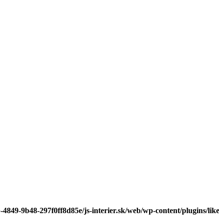
-4849-9b48-297f0ff8d85e/js-interier.sk/web/wp-content/plugins/lik