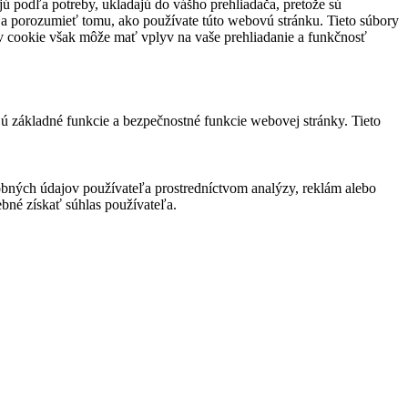
jú podľa potreby, ukladajú do vášho prehliadača, pretože sú
 a porozumieť tomu, ako používate túto webovú stránku. Tieto súbory
rov cookie však môže mať vplyv na vaše prehliadanie a funkčnosť
jú základné funkcie a bezpečnostné funkcie webovej stránky. Tieto
bných údajov používateľa prostredníctvom analýzy, reklám alebo
bné získať súhlas používateľa.