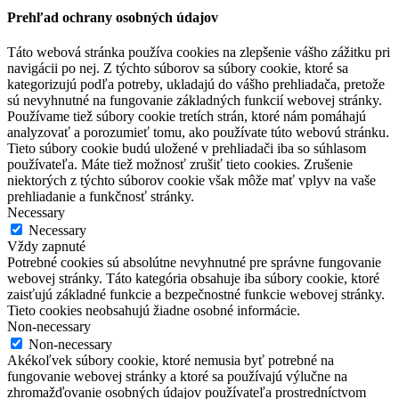
Prehľad ochrany osobných údajov
Táto webová stránka používa cookies na zlepšenie vášho zážitku pri
navigácii po nej. Z týchto súborov sa súbory cookie, ktoré sa
kategorizujú podľa potreby, ukladajú do vášho prehliadača, pretože
sú nevyhnutné na fungovanie základných funkcií webovej stránky.
Používame tiež súbory cookie tretích strán, ktoré nám pomáhajú
analyzovať a porozumieť tomu, ako používate túto webovú stránku.
Tieto súbory cookie budú uložené v prehliadači iba so súhlasom
používateľa. Máte tiež možnosť zrušiť tieto cookies. Zrušenie
niektorých z týchto súborov cookie však môže mať vplyv na vaše
prehliadanie a funkčnosť stránky.
Necessary
Necessary
Vždy zapnuté
Potrebné cookies sú absolútne nevyhnutné pre správne fungovanie
webovej stránky. Táto kategória obsahuje iba súbory cookie, ktoré
zaisťujú základné funkcie a bezpečnostné funkcie webovej stránky.
Tieto cookies neobsahujú žiadne osobné informácie.
Non-necessary
Non-necessary
Akékoľvek súbory cookie, ktoré nemusia byť potrebné na
fungovanie webovej stránky a ktoré sa používajú výlučne na
zhromažďovanie osobných údajov používateľa prostredníctvom