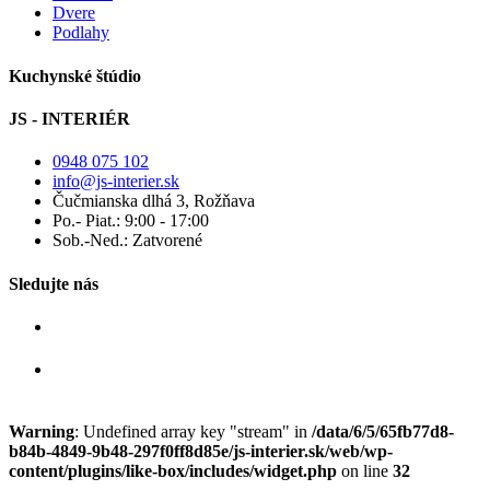
Dvere
Podlahy
Kuchynské štúdio
JS - INTERIÉR
0948 075 102
info@js-interier.sk
Čučmianska dlhá 3, Rožňava
Po.- Piat.: 9:00 - 17:00
Sob.-Ned.: Zatvorené
Sledujte nás
Warning
: Undefined array key "stream" in
/data/6/5/65fb77d8-
b84b-4849-9b48-297f0ff8d85e/js-interier.sk/web/wp-
content/plugins/like-box/includes/widget.php
on line
32