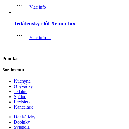
Viac info ...
Jedálenský stôl Xenon lux
Viac info ...
Ponuka
Sortimentu
Kuchyne
Obývačky
Jedálne
Spálne
Predsiene
Kancelárie
Detské izby
Doplnky
Svietidlá