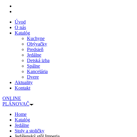
Úvod
O nás
Katalóg
Kuchyne
Obývačky
Predsieň
Jedálne
Detská izba
Spálne
Kancelária
Dvere
Aktuality
Kontakt
ONLINE
PLÁNOVAČ
Home
Katalóg
Jedálne
Stoly a stoličky
Jedálenský stôl Imperia