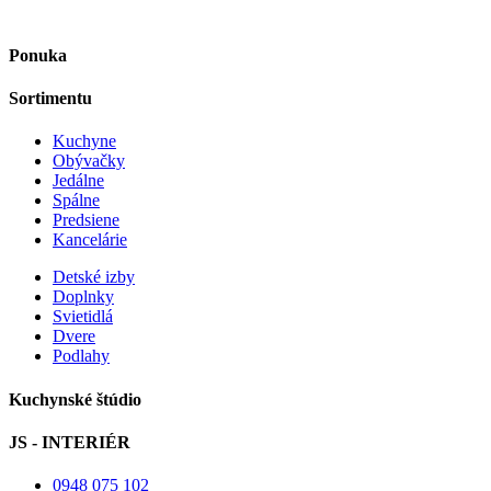
Ponuka
Sortimentu
Kuchyne
Obývačky
Jedálne
Spálne
Predsiene
Kancelárie
Detské izby
Doplnky
Svietidlá
Dvere
Podlahy
Kuchynské štúdio
JS - INTERIÉR
0948 075 102