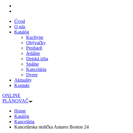
Úvod
O nás
Katalóg
Kuchyne
Obývačky
Predsieň
Jedálne
Detská izba
Spálne
Kancelária
Dvere
Aktuality
Kontakt
ONLINE
PLÁNOVAČ
Home
Katalóg
Kancelária
Kancelárska stolička Antares Boston 24