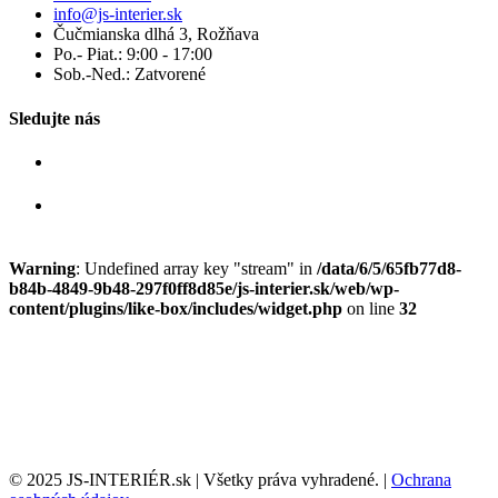
info@js-interier.sk
Čučmianska dlhá 3, Rožňava
Po.- Piat.: 9:00 - 17:00
Sob.-Ned.: Zatvorené
Sledujte nás
Warning
: Undefined array key "stream" in
/data/6/5/65fb77d8-
b84b-4849-9b48-297f0ff8d85e/js-interier.sk/web/wp-
content/plugins/like-box/includes/widget.php
on line
32
© 2025 JS-INTERIÉR.sk | Všetky práva vyhradené. |
Ochrana