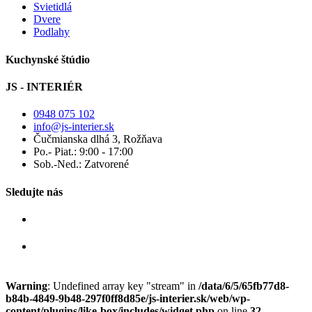
Svietidlá
Dvere
Podlahy
Kuchynské štúdio
JS - INTERIÉR
0948 075 102
info@js-interier.sk
Čučmianska dlhá 3, Rožňava
Po.- Piat.: 9:00 - 17:00
Sob.-Ned.: Zatvorené
Sledujte nás
Warning
: Undefined array key "stream" in
/data/6/5/65fb77d8-
b84b-4849-9b48-297f0ff8d85e/js-interier.sk/web/wp-
content/plugins/like-box/includes/widget.php
on line
32