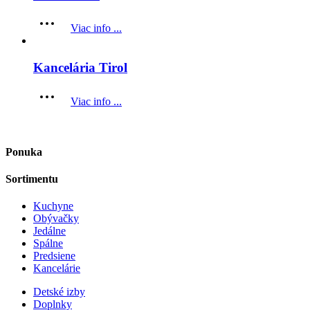
Viac info ...
Kancelária Tirol
Viac info ...
Ponuka
Sortimentu
Kuchyne
Obývačky
Jedálne
Spálne
Predsiene
Kancelárie
Detské izby
Doplnky