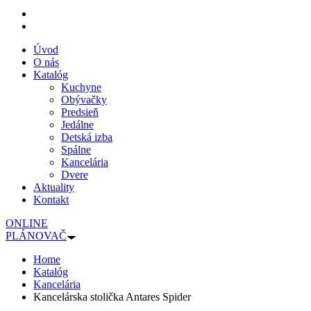
Úvod
O nás
Katalóg
Kuchyne
Obývačky
Predsieň
Jedálne
Detská izba
Spálne
Kancelária
Dvere
Aktuality
Kontakt
ONLINE
PLÁNOVAČ
Home
Katalóg
Kancelária
Kancelárska stolička Antares Spider