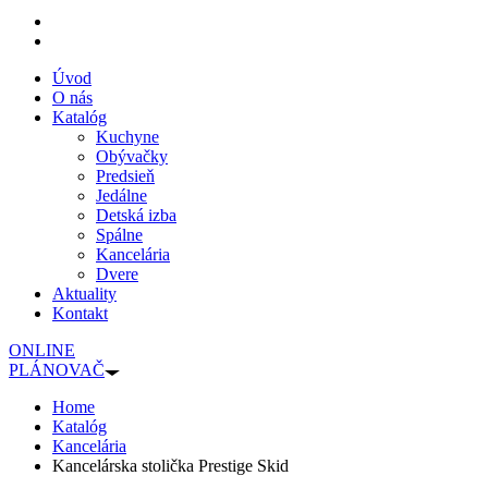
Úvod
O nás
Katalóg
Kuchyne
Obývačky
Predsieň
Jedálne
Detská izba
Spálne
Kancelária
Dvere
Aktuality
Kontakt
ONLINE
PLÁNOVAČ
Home
Katalóg
Kancelária
Kancelárska stolička Prestige Skid