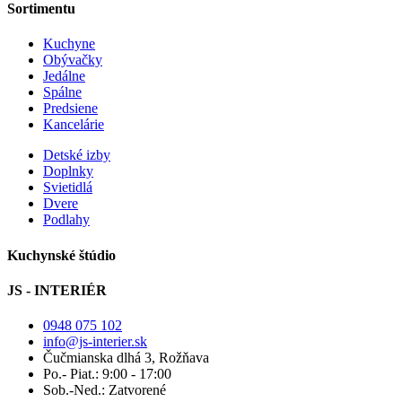
Sortimentu
Kuchyne
Obývačky
Jedálne
Spálne
Predsiene
Kancelárie
Detské izby
Doplnky
Svietidlá
Dvere
Podlahy
Kuchynské štúdio
JS - INTERIÉR
0948 075 102
info@js-interier.sk
Čučmianska dlhá 3, Rožňava
Po.- Piat.: 9:00 - 17:00
Sob.-Ned.: Zatvorené