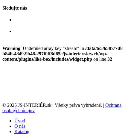
Sledujte nás
Warning
: Undefined array key "stream" in
/data/6/5/65fb77d8-
b84b-4849-9b48-297f0ff8d85e/js-interier.sk/web/wp-
content/plugins/like-box/includes/widget.php
on line
32
© 2025 JS-INTERIÉR.sk | Všetky práva vyhradené. |
Ochrana
osobných údajov
Úvod
O nás
Katalóg