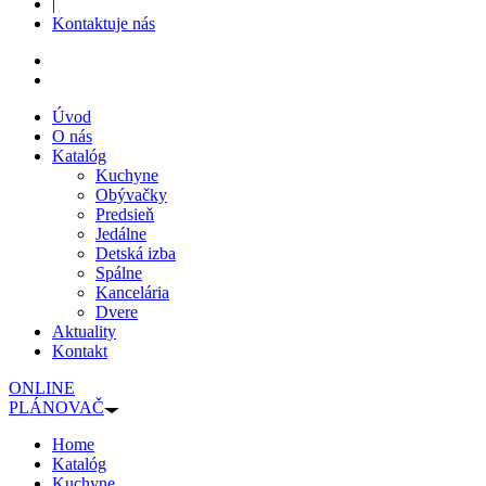
|
Kontaktuje nás
Úvod
O nás
Katalóg
Kuchyne
Obývačky
Predsieň
Jedálne
Detská izba
Spálne
Kancelária
Dvere
Aktuality
Kontakt
ONLINE
PLÁNOVAČ
Home
Katalóg
Kuchyne