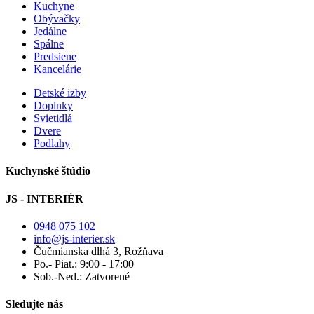
Kuchyne
Obývačky
Jedálne
Spálne
Predsiene
Kancelárie
Detské izby
Doplnky
Svietidlá
Dvere
Podlahy
Kuchynské štúdio
JS - INTERIÉR
0948 075 102
info@js-interier.sk
Čučmianska dlhá 3, Rožňava
Po.- Piat.: 9:00 - 17:00
Sob.-Ned.: Zatvorené
Sledujte nás