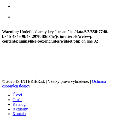
Warning
: Undefined array key "stream" in
/data/6/5/65fb77d8-
b84b-4849-9b48-297f0ff8d85e/js-interier.sk/web/wp-
content/plugins/like-box/includes/widget.php
on line
32
© 2025 JS-INTERIÉR.sk | Všetky práva vyhradené. |
Ochrana
osobných údajov
Úvod
O nás
Katalóg
Aktuality
Kontakt