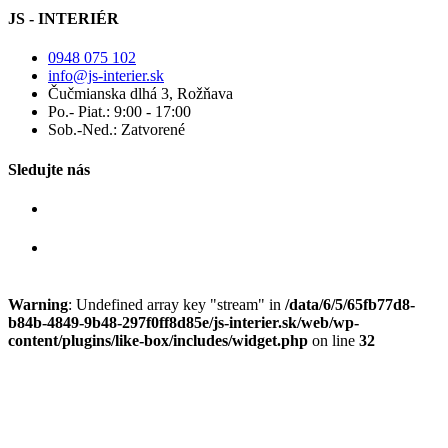
JS - INTERIÉR
0948 075 102
info@js-interier.sk
Čučmianska dlhá 3, Rožňava
Po.- Piat.: 9:00 - 17:00
Sob.-Ned.: Zatvorené
Sledujte nás
Warning
: Undefined array key "stream" in
/data/6/5/65fb77d8-
b84b-4849-9b48-297f0ff8d85e/js-interier.sk/web/wp-
content/plugins/like-box/includes/widget.php
on line
32