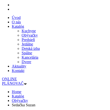
Úvod
O nás
Katalóg
Kuchyne
Obývačky
Predsieň
Jedálne
Detská izba
Spálne
Kancelária
Dvere
Aktuality
Kontakt
ONLINE
PLÁNOVAČ
Home
Katalóg
Obývačky
Sedačka Suzan