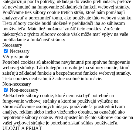
kategorizujú podľa potreby, ukladajú do vášho prehliadača, pretože
sú nevyhnutné na fungovanie základných funkcií webovej stránky.
Používame tiež súbory cookie tretích strán, ktoré nám pomáhajú
analyzovať a porozumieť tomu, ako používate túto webovú stránku.
Tieto súbory cookie budú uložené v prehliadači iba so súhlasom
používateľa. Máte tiež možnosť zrušiť tieto cookies. Zrušenie
niektorých z týchto súborov cookie však môže mať vplyv na vaše
prehliadanie a funkčnosť stránky.
Necessary
Necessary
Vždy zapnuté
Potrebné cookies sú absolútne nevyhnutné pre správne fungovanie
webovej stránky. Táto kategória obsahuje iba súbory cookie, ktoré
zaisťujú základné funkcie a bezpečnostné funkcie webovej stránky.
Tieto cookies neobsahujú žiadne osobné informácie.
Non-necessary
Non-necessary
Akékoľvek súbory cookie, ktoré nemusia byť potrebné na
fungovanie webovej stránky a ktoré sa používajú výlučne na
zhromažďovanie osobných údajov používateľa prostredníctvom
analýzy, reklám alebo iného vloženého obsahu, sa označujú ako
nepotrebné súbory cookie. Pred spustením týchto súborov cookie na
vašej webovej stránke je potrebné získať súhlas používateľa.
ULOŽIŤ A PRIJAŤ