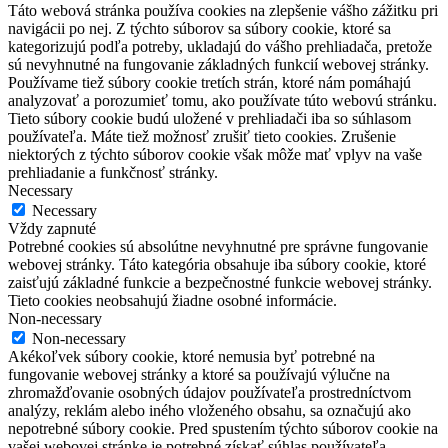
Táto webová stránka používa cookies na zlepšenie vášho zážitku pri
navigácii po nej. Z týchto súborov sa súbory cookie, ktoré sa
kategorizujú podľa potreby, ukladajú do vášho prehliadača, pretože
sú nevyhnutné na fungovanie základných funkcií webovej stránky.
Používame tiež súbory cookie tretích strán, ktoré nám pomáhajú
analyzovať a porozumieť tomu, ako používate túto webovú stránku.
Tieto súbory cookie budú uložené v prehliadači iba so súhlasom
používateľa. Máte tiež možnosť zrušiť tieto cookies. Zrušenie
niektorých z týchto súborov cookie však môže mať vplyv na vaše
prehliadanie a funkčnosť stránky.
Necessary
Necessary
Vždy zapnuté
Potrebné cookies sú absolútne nevyhnutné pre správne fungovanie
webovej stránky. Táto kategória obsahuje iba súbory cookie, ktoré
zaisťujú základné funkcie a bezpečnostné funkcie webovej stránky.
Tieto cookies neobsahujú žiadne osobné informácie.
Non-necessary
Non-necessary
Akékoľvek súbory cookie, ktoré nemusia byť potrebné na
fungovanie webovej stránky a ktoré sa používajú výlučne na
zhromažďovanie osobných údajov používateľa prostredníctvom
analýzy, reklám alebo iného vloženého obsahu, sa označujú ako
nepotrebné súbory cookie. Pred spustením týchto súborov cookie na
vašej webovej stránke je potrebné získať súhlas používateľa.