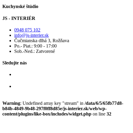
Kuchynské štúdio
JS - INTERIÉR
0948 075 102
info@js-interier.sk
Čučmianska dlhá 3, Rožňava
Po.- Piat.: 9:00 - 17:00
Sob.-Ned.: Zatvorené
Sledujte nás
Warning
: Undefined array key "stream" in
/data/6/5/65fb77d8-
b84b-4849-9b48-297f0ff8d85e/js-interier.sk/web/wp-
content/plugins/like-box/includes/widget.php
on line
32