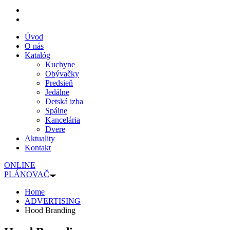
Úvod
O nás
Katalóg
Kuchyne
Obývačky
Predsieň
Jedálne
Detská izba
Spálne
Kancelária
Dvere
Aktuality
Kontakt
ONLINE
PLÁNOVAČ
Home
ADVERTISING
Hood Branding