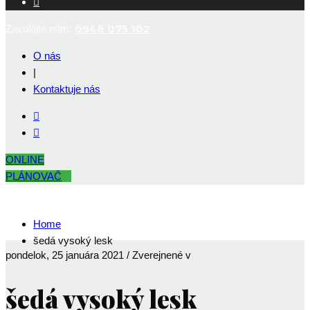
0948 075 102
Zavolajte nám:
O nás
|
Kontaktuje nás
ONLINE
PLÁNOVAČ
Home
šedá vysoký lesk
pondelok, 25 januára 2021
/
Zverejnené v
šedá vysoký lesk