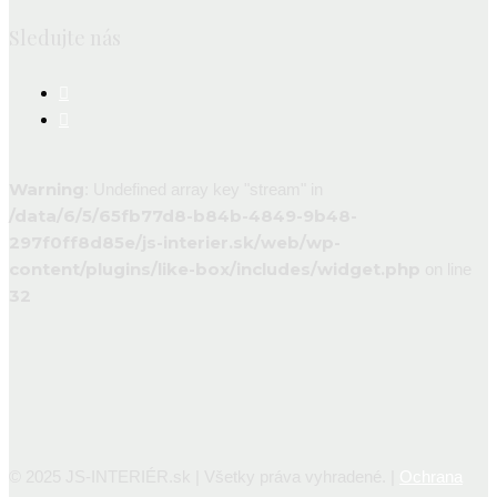
Sledujte nás
Warning
: Undefined array key "stream" in
/data/6/5/65fb77d8-b84b-4849-9b48-
297f0ff8d85e/js-interier.sk/web/wp-
content/plugins/like-box/includes/widget.php
on line
32
© 2025 JS-INTERIÉR.sk | Všetky práva vyhradené. |
Ochrana