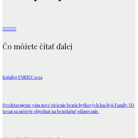
Čo môžete čítať ďalej
Katalóg FAMILY 2024
Predstavujeme vám nové riešenie bezúchytkových kuchýň Family. Už
teraz sa môžete objednať na bezplatné plánovanie.