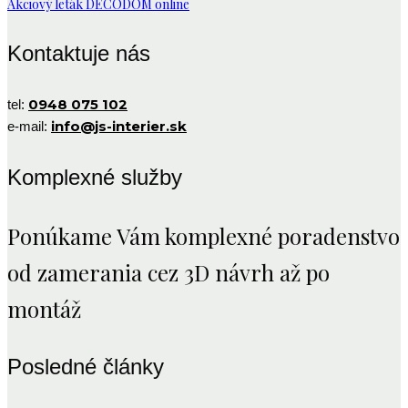
Akciový leták DECODOM online
Kontaktuje nás
0948 075 102
tel:
info@js-interier.sk
e-mail:
Komplexné služby
Ponúkame Vám komplexné poradenstvo
od zamerania cez 3D návrh až po
montáž
Posledné články