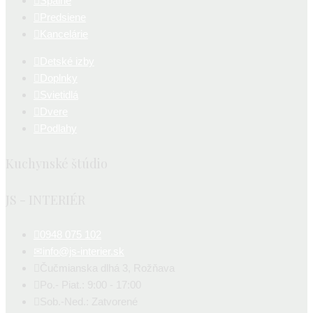
Spálne
Predsiene
Kancelárie
Detské izby
Doplnky
Svietidlá
Dvere
Podlahy
Kuchynské štúdio
JS - INTERIÉR
0948 075 102
info@js-interier.sk
Čučmianska dlhá 3, Rožňava
Po.- Piat.: 9:00 - 17:00
Sob.-Ned.: Zatvorené