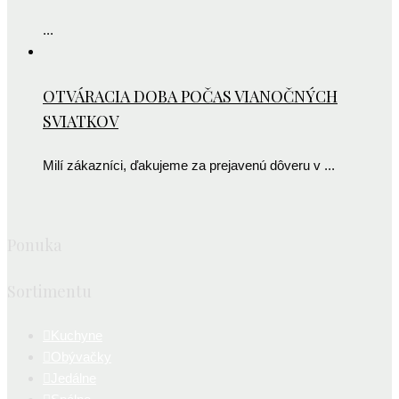
...
OTVÁRACIA DOBA POČAS VIANOČNÝCH
SVIATKOV
Milí zákazníci, ďakujeme za prejavenú dôveru v ...
Ponuka
Sortimentu
Kuchyne
Obývačky
Jedálne